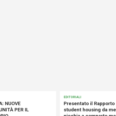
EDITORIALI
A: NUOVE
Presentato il Rapporto 
NITÀ PER IL
student housing da me
RIO
nicchia a comparto mat