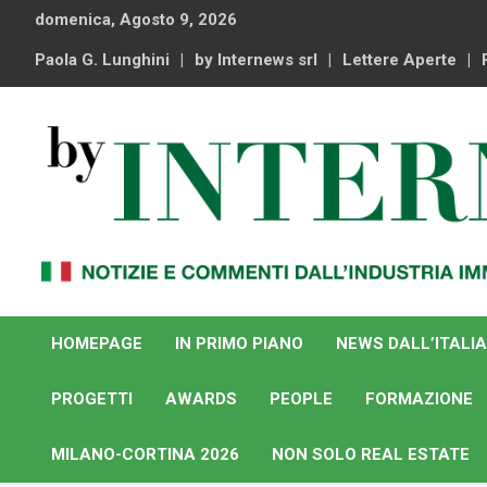
Skip
domenica, Agosto 9, 2026
to
content
Paola G. Lunghini
by Internews srl
Lettere Aperte
Notizie e commenti dal industria immobiliare italiana e
By Internews
internazionale
HOMEPAGE
IN PRIMO PIANO
NEWS DALL’ITALIA
PROGETTI
AWARDS
PEOPLE
FORMAZIONE
MILANO-CORTINA 2026
NON SOLO REAL ESTATE