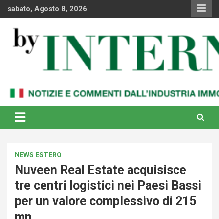
Skip
sabato, Agosto 8, 2026
to
content
Notizie e commenti dal industria immobiliare italiana e
By Internews
internazionale
NEWS ESTERO
Nuveen Real Estate acquisisce
tre centri logistici nei Paesi Bassi
per un valore complessivo di 215
mn