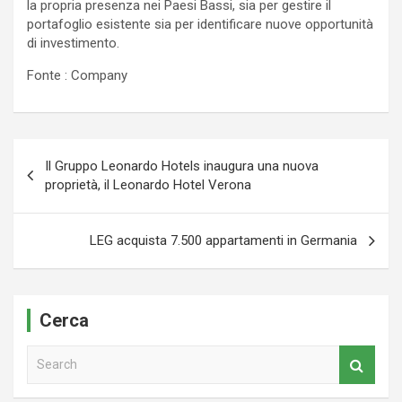
la propria presenza nei Paesi Bassi, sia per gestire il
portafoglio esistente sia per identificare nuove opportunità
di investimento.
Fonte : Company
Navigazione
Il Gruppo Leonardo Hotels inaugura una nuova
articoli
proprietà, il Leonardo Hotel Verona
LEG acquista 7.500 appartamenti in Germania
Cerca
S
e
a