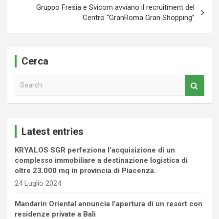
Gruppo Fresia e Svicom avviano il recruitment del
Centro “GranRoma Gran Shopping”
Cerca
S
e
a
r
c
Latest entries
h
KRYALOS SGR perfeziona l’acquisizione di un
complesso immobiliare a destinazione logistica di
oltre 23.000 mq in provincia di Piacenza.
24 Luglio 2024
Mandarin Oriental annuncia l’apertura di un resort con
residenze private a Bali