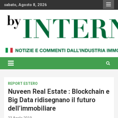
Skip
sabato, Agosto 8, 2026
to
content
Notizie e commenti dal industria immobiliare italiana e
By Internews
internazionale
REPORT ESTERO
Nuveen Real Estate : Blockchain e
Big Data ridisegnano il futuro
dell’immobiliare