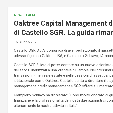
NEWS ITALIA
Oaktree Capital Management div
di Castello SGR. La guida rima
16 Giugno 2020
Castello SGR S.p.A. comunica di aver perfezionato il riasse
adesso figurano Oaktree, ISA, e Giampiero Schiavo, l’Ammini
Castello SGR è lieta di poter contare su un nuovo azionista
dei servizi indirizzati a una clientela più ampia. Nei prossimi 
transazioni – nel reale estate e nelle cessioni di asset banc
istituzionale come Oaktree, Castello punta a diventare il playe
management, credit management e SGR offerti sul mercato, ind
Giampiero Schiavo ha dichiarato: “Sono molto onorato di gui
finanziarie e la professionalità dei nostri due azionisti ci c
ulteriormente le nostre attività in Italia”.