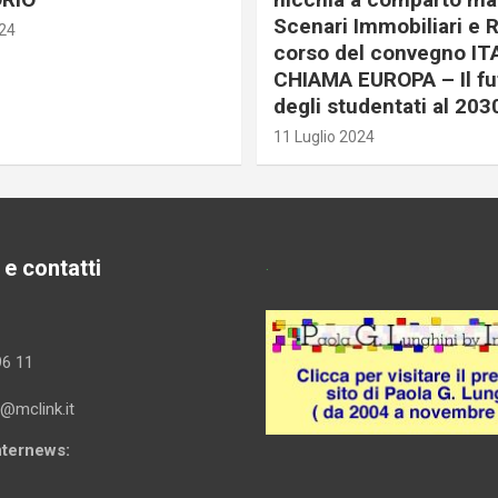
Scenari Immobiliari e R
024
corso del convegno IT
CHIAMA EUROPA – Il fu
degli studentati al 203
11 Luglio 2024
 e contatti
.
96 11
i@mclink.it
Internews: