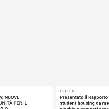
EDITORIALI
A: NUOVE
Presentato il Rapporto 
NITÀ PER IL
student housing da me
RIO
nicchia a comparto mat