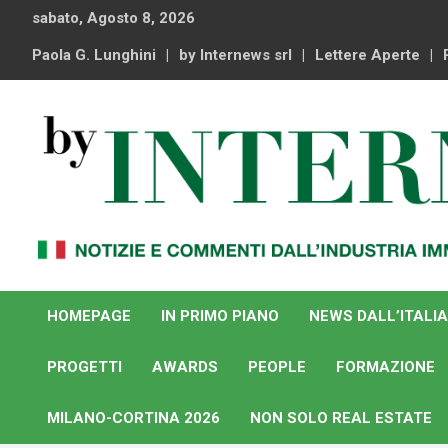
Skip
sabato, Agosto 8, 2026
to
content
Paola G. Lunghini
by Internews srl
Lettere Aperte
Notizie e commenti dal industria immobiliare italiana e
By Internews
internazionale
HOMEPAGE
IN PRIMO PIANO
NEWS DALL’ITALIA
PROGETTI
AWARDS
PEOPLE
FORMAZIONE
MILANO-CORTINA 2026
NON SOLO REAL ESTATE