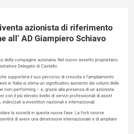
enta azionista di riferimento
ne all’ AD Giampiero Schiavo
tto della compagine azionaria. Nel nuovo assetto proprietario
stratore Delegato di Castello.
 che supporterà il suo percorso di crescita e l’ampliamento
anni in Italia si stima un significativo aumento dei volumi delle
ari non-performing – e, grazie alla presenza di un azionista
r con il più elevato livello di servizi professionali di asset
irizzati a investitori nazionali e internazionali.
dare la società in questa nuova fase. La forti risorse
onsentirà di avere una dimensione internazionale e di ampliare