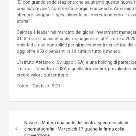
“E’ con grande soddisfazione che salutiamo questa nuova tap
così autorevole”, commenta Giorgio Franceschi, Amministr
ulteriore sviluppo – specialmente sul mercato interno – avv
storia’’.
Oaktree è leader nel mercato dei global investment manager s
$113 miliardi di asset under management, al 31 marzo 2020. 
oriented e risk-controlled per gli investimenti nei settori del
oggi oltre 950 dipendenti in 19 città in tutto il mondo.
L’Istituto Atesino di Sviluppo (ISA) è una holding di partecipa
limitrofi. L’obiettivo di ISA è quello di investire, prevalentem
creare valore sul territorio.
Fonte : Castello SGR
Navigazione
Nasce a Matera una sede del centro sperimentale di
articoli
cinematografia . Mercoledi 17 giugno la firma della
convenzione