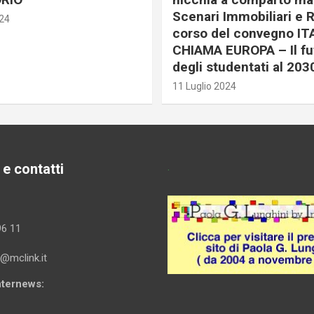
Scenari Immobiliari e R
024
corso del convegno IT
CHIAMA EUROPA – Il fu
degli studentati al 203
11 Luglio 2024
 e contatti
.
96 11
i@mclink.it
Internews: