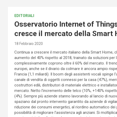
EDITORIALI
Osservatorio Internet of Things
cresce il mercato della Smart 
18 Febbraio 2020
Continua a crescere il mercato italiano della Smart Home, ch
aumento del 40% rispetto al 2018, trainato da soluzioni per
complessivamente coprono oltre il 60% del mercato. Il trend d
europei, anche se il divario da colmare è ancora ampio rispe
Francia (1,1 miliardi). Il boom degli assistenti vocali spinge 
canale di vendita di oggetti connessi per la casa (47%), mentr
costruttori edili, distributori di materiale elettrico e instal
mercato. Netto l’incremento delle telco (10%, +140% rispetto a
(4%). Sempre più aziende stanno lavorando al lancio di nuov
spaziano dal pronto intervento garantito da aziende di vigilan
riduzione dei consumi energetici, al riordino automatico dei p
possibilità di migliorare l’assistenza agli anziani. Si moltiplic