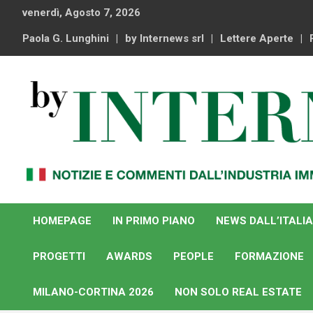
Skip
venerdì, Agosto 7, 2026
to
content
Paola G. Lunghini
by Internews srl
Lettere Aperte
Notizie e commenti dal industria immobiliare italiana e
By Internews
internazionale
HOMEPAGE
IN PRIMO PIANO
NEWS DALL’ITALIA
PROGETTI
AWARDS
PEOPLE
FORMAZIONE
MILANO-CORTINA 2026
NON SOLO REAL ESTATE