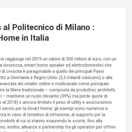
 al Politecnico di Milano :
Home in Italia
e raggiunge nel 2019 un valore di 530 milioni di euro, con un
 la sicurezza, smart home speaker ed elettrodomestici che
i crescita è paragonabile a quello dei principali Paesi
tto a Germania e Regno Unito (2,5 miliardi ciascuno) o alla
l’avanzata dei retailer online e multicanale come principale
e la filiera tradizionale – composta da produttori, architetti,
latori – mantiene un ruolo rilevante (39%) ma perde quote di
l 2018) e ancora limitato il peso di utility e assicurazioni
i servizi per la Smart Home: gli esempi sono numerosi e
za in caso di tentativo di infrazione, al supporto per la
rodotti di cui si stanno esaurendo le scorte, fino alla
ano, inoltre, alleanze e partnership fra gli operatori per offrire