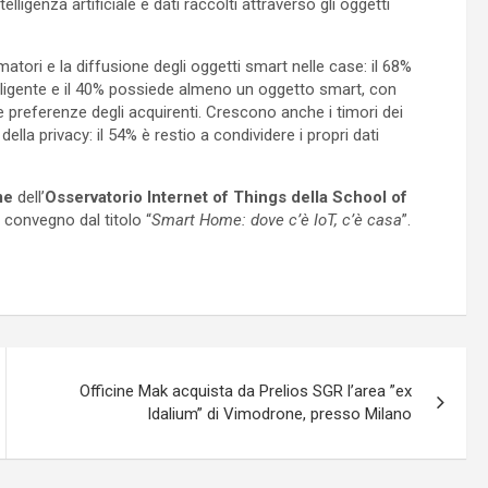
lligenza artificiale e dati raccolti attraverso gli oggetti
ri e la diffusione degli oggetti smart nelle case: il 68%
telligente e il 40% possiede almeno un oggetto smart, con
 preferenze degli acquirenti. Crescono anche i timori dei
e della privacy: il 54% è restio a condividere i propri dati
me
dell’
Osservatorio Internet of Things della School of
 convegno dal titolo “
Smart Home: dove c’è IoT, c’è casa
”.
Officine Mak acquista da Prelios SGR l’area ”ex
Idalium” di Vimodrone, presso Milano