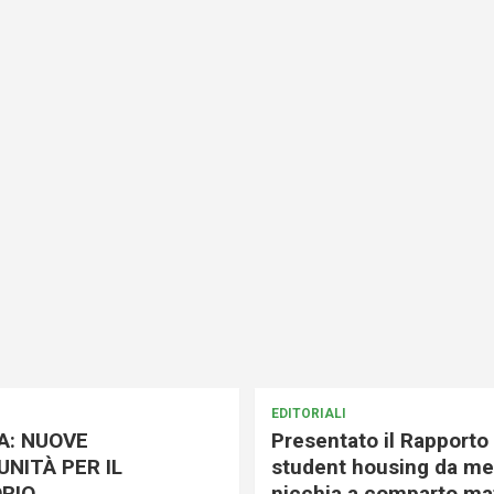
EDITORIALI
A: NUOVE
Presentato il Rapporto 
NITÀ PER IL
student housing da me
RIO
nicchia a comparto mat