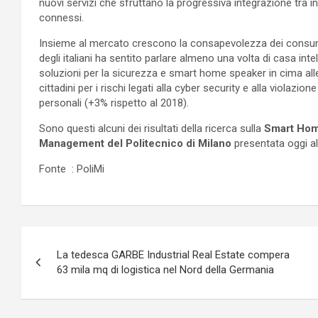
nuovi servizi che sfruttano la progressiva integrazione tra inte
connessi.
Insieme al mercato crescono la consapevolezza dei consumato
degli italiani ha sentito parlare almeno una volta di casa in
soluzioni per la sicurezza e smart home speaker in cima alle
cittadini per i rischi legati alla cyber security e alla violazion
personali (+3% rispetto al 2018).
Sono questi alcuni dei risultati della ricerca sulla
Smart Ho
Management del Politecnico di Milano
presentata oggi al
Fonte : PoliMi
Navigazione
La tedesca GARBE Industrial Real Estate compera
articoli
63 mila mq di logistica nel Nord della Germania