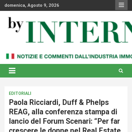
Skip
domenica, Agosto 9, 2026
to
content
Notizie e commenti dal industria immobiliare italiana e
By Internews
internazionale
EDITORIALI
Paola Ricciardi, Duff & Phelps
REAG, alla conferenza stampa di
lancio del Forum Scenari: “Per far
crescere le donne nel Real Estate,