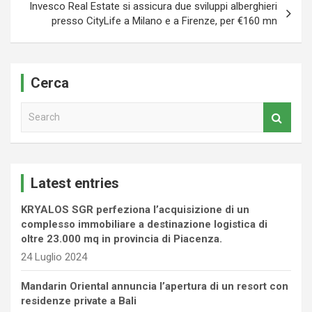
Invesco Real Estate si assicura due sviluppi alberghieri
presso CityLife a Milano e a Firenze, per €160 mn
Cerca
S
e
a
r
c
Latest entries
h
KRYALOS SGR perfeziona l’acquisizione di un
complesso immobiliare a destinazione logistica di
oltre 23.000 mq in provincia di Piacenza.
24 Luglio 2024
Mandarin Oriental annuncia l’apertura di un resort con
residenze private a Bali