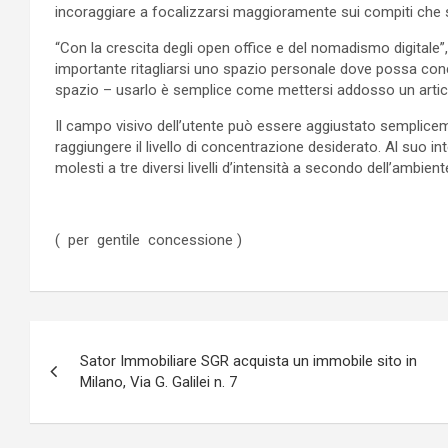
incoraggiare a focalizzarsi maggioramente sui compiti che 
“Con la crescita degli open office e del nomadismo digitale”
importante ritagliarsi uno spazio personale dove possa con
spazio – usarlo è semplice come mettersi addosso un articol
Il campo visivo dell’utente può essere aggiustato sempliceme
raggiungere il livello di concentrazione desiderato. Al suo 
molesti a tre diversi livelli d’intensità a secondo dell’ambien
( per gentile concessione )
Navigazione
Sator Immobiliare SGR acquista un immobile sito in
articoli
Milano, Via G. Galilei n. 7