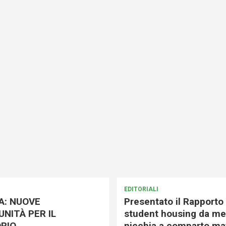
EDITORIALI
A: NUOVE
Presentato il Rapporto 
NITÀ PER IL
student housing da me
RIO
nicchia a comparto mat