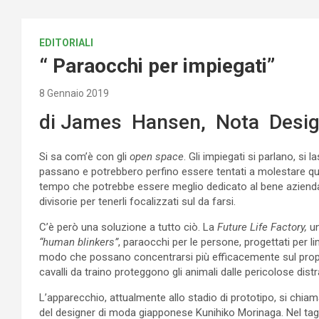
EDITORIALI
“ Paraocchi per impiegati”
8 Gennaio 2019
di James Hansen, Nota Desi
Si sa com’è con gli
open space
. Gli impiegati si parlano, si
passano e potrebbero perfino essere tentati a molestare qu
tempo che potrebbe essere meglio dedicato al bene aziendal
divisorie per tenerli focalizzati sul da farsi.
C’è però una soluzione a tutto ciò. La
Future Life Factory,
un
“human blinkers”
, paraocchi per le persone, progettati per lim
modo che possano concentrarsi più efficacemente sul propri
cavalli da traino proteggono gli animali dalle pericolose distr
L’apparecchio, attualmente allo stadio di prototipo, si chia
del designer di moda giapponese Kunihiko Morinaga. Nel taglia