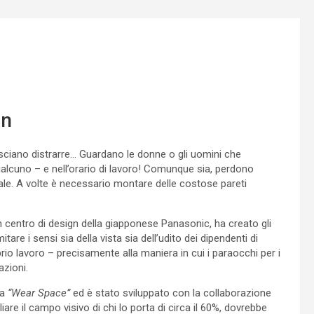
gn
 lasciano distrarre… Guardano le donne o gli uomini che
alcuno – e nell’orario di lavoro! Comunque sia, perdono
e. A volte è necessario montare delle costose pareti
 centro di design della giapponese Panasonic, ha creato gli
itare i sensi sia della vista sia dell’udito dei dipendenti di
o lavoro – precisamente alla maniera in cui i paraocchi per i
azioni.
ma
“Wear Space”
ed è stato sviluppato con la collaborazione
re il campo visivo di chi lo porta di circa il 60%, dovrebbe