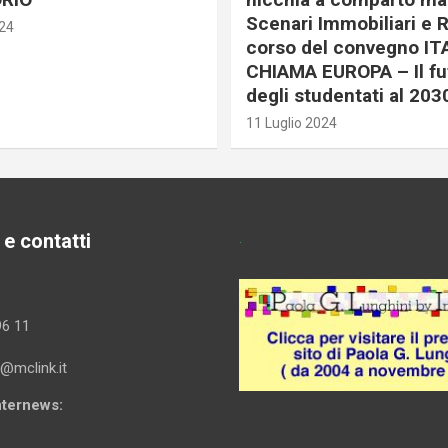
Scenari Immobiliari e R
024
corso del convegno IT
CHIAMA EUROPA – Il fu
degli studentati al 203
11 Luglio 2024
 e contatti
.
96 11
i@mclink.it
Internews: