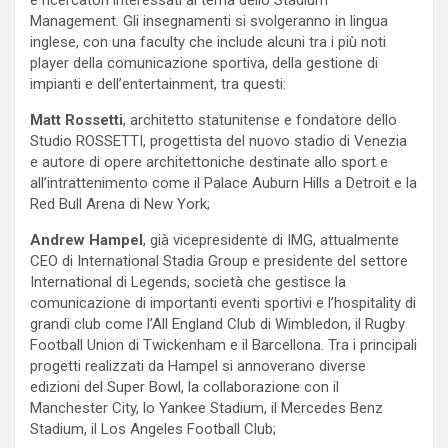
e ricercatori interessati al tema dello Stadium
Management. Gli insegnamenti si svolgeranno in lingua
inglese, con una faculty che include alcuni tra i più noti
player della comunicazione sportiva, della gestione di
impianti e dell’entertainment, tra questi:
Matt Rossetti
, architetto statunitense e fondatore dello
Studio ROSSETTI, progettista del nuovo stadio di Venezia
e autore di opere architettoniche destinate allo sport e
all’intrattenimento come il Palace Auburn Hills a Detroit e la
Red Bull Arena di New York;
Andrew Hampel
, già vicepresidente di IMG, attualmente
CEO di International Stadia Group e presidente del settore
International di Legends, società che gestisce la
comunicazione di importanti eventi sportivi e l’hospitality di
grandi club come l’All England Club di Wimbledon, il Rugby
Football Union di Twickenham e il Barcellona. Tra i principali
progetti realizzati da Hampel si annoverano diverse
edizioni del Super Bowl, la collaborazione con il
Manchester City, lo Yankee Stadium, il Mercedes Benz
Stadium, il Los Angeles Football Club;