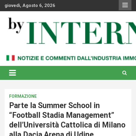
Skip
giovedì, Agosto 6, 2026
to
content
Notizie e commenti dal industria immobiliare italiana e
By Internews
internazionale
FORMAZIONE
Parte la Summer School in
“Football Stadia Management”
dell’Università Cattolica di Milano
alla Dacia Arena di Udine