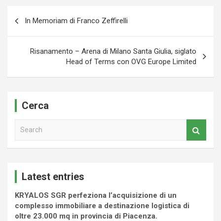
Navigazione
In Memoriam di Franco Zeffirelli
articoli
Risanamento – Arena di Milano Santa Giulia, siglato
Head of Terms con OVG Europe Limited
Cerca
S
e
a
r
c
Latest entries
h
KRYALOS SGR perfeziona l’acquisizione di un
complesso immobiliare a destinazione logistica di
oltre 23.000 mq in provincia di Piacenza.