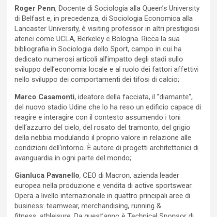
Roger Penn
, Docente di Sociologia alla Queen’s University
di Belfast e, in precedenza, di Sociologia Economica alla
Lancaster University, è visiting professor in altri prestigiosi
atenei come UCLA, Berkeley e Bologna. Ricca la sua
bibliografia in Sociologia dello Sport, campo in cui ha
dedicato numerosi articoli all’impatto degli stadi sullo
sviluppo dell’economia locale e al ruolo dei fattori affettivi
nello sviluppo dei comportamenti dei tifosi di calcio;
Marco Casamonti
, ideatore della facciata, il “diamante”,
del nuovo stadio Udine che lo ha reso un edificio capace di
reagire e interagire con il contesto assumendo i toni
dell‘azzurro del cielo, del rosato del tramonto, del grigio
della nebbia modulando il proprio valore in relazione alle
condizioni dell‘intorno. È autore di progetti architettonici di
avanguardia in ogni parte del mondo;
Gianluca Pavanello
, CEO di Macron, azienda leader
europea nella produzione e vendita di active sportswear.
Opera a livello internazionale in quattro principali aree di
business: teamwear, merchandising, running &
fitness, athleisure. Da quest’anno è Technical Sponsor di