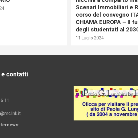
Scenari Immobiliari e R
024
corso del convegno IT
CHIAMA EUROPA – Il fu
degli studentati al 203
11 Luglio 2024
 e contatti
.
96 11
i@mclink.it
Internews: