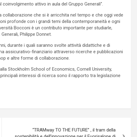
l coinvolgimento attivo in aula del Gruppo Generali”.
na collaborazione che si è arricchita nel tempo e che oggi vede
azioni profonde con i grandi temi della contemporaneità e ogni
versità Bocconi è un contributo importante per studiarle,
i Generali, Philippe Donnet.
i, durante i quali saranno svolte attività didattiche e di
tema assicurativo-finanziario attraverso ricerche e pubblicazioni
hop e altre forme di collaborazione.
o alla Stockholm School of Economics, Cornell University,
rincipali interessi di ricerca sono il rapporto tra legislazione
“TRAMway TO THE FUTURE” , il tram della
sostenibilità e dell’innovazione per il Fuorisalone di