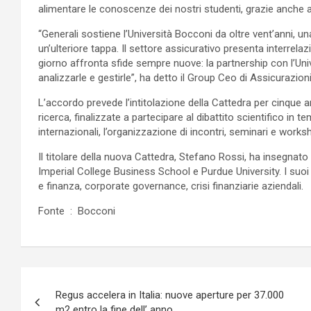
alimentare le conoscenze dei nostri studenti, grazie anche a
“Generali sostiene l’Università Bocconi da oltre vent’anni, u
un’ulteriore tappa. Il settore assicurativo presenta interrel
giorno affronta sfide sempre nuove: la partnership con l’Uni
analizzarle e gestirle”, ha detto il Group Ceo di Assicurazion
L’accordo prevede l’intitolazione della Cattedra per cinque ann
ricerca, finalizzate a partecipare al dibattito scientifico in 
internazionali, l’organizzazione di incontri, seminari e works
Il titolare della nuova Cattedra, Stefano Rossi, ha insegnat
Imperial College Business School e Purdue University. I suoi p
e finanza, corporate governance, crisi finanziarie aziendali.
Fonte : Bocconi
Navigazione
Regus accelera in Italia: nuove aperture per 37.000
articoli
m2 entro la fine dell’ anno