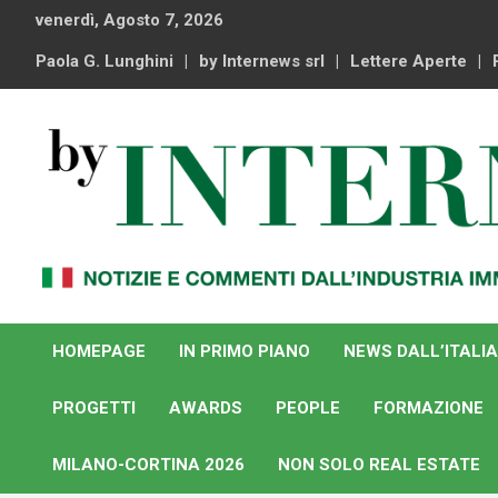
Skip
venerdì, Agosto 7, 2026
to
content
Paola G. Lunghini
by Internews srl
Lettere Aperte
Notizie e commenti dal industria immobiliare italiana e
By Internews
internazionale
HOMEPAGE
IN PRIMO PIANO
NEWS DALL’ITALIA
PROGETTI
AWARDS
PEOPLE
FORMAZIONE
MILANO-CORTINA 2026
NON SOLO REAL ESTATE