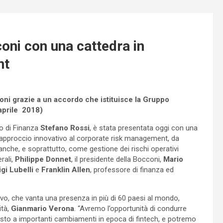
oni con una cattedra in
nt
coni grazie a un accordo che istituisce la Gruppo
aprile 2018)
o di Finanza
Stefano Rossi
, è stata presentata oggi con una
un approccio innovativo al corporate risk management, da
anche, e soprattutto, come gestione dei rischi operativi
rali,
Philippe Donnet
, il presidente della Bocconi,
Mario
igi Lubelli
e
Franklin Allen
, professore di finanza ed
ivo, che vanta una presenza in più di 60 paesi al mondo,
ità,
Gianmario Verona
. “Avremo l’opportunità di condurre
posto a importanti cambiamenti in epoca di fintech, e potremo