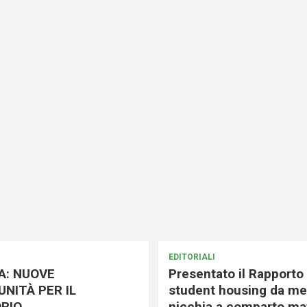
EDITORIALI
A: NUOVE
Presentato il Rapporto 
NITÀ PER IL
student housing da me
RIO
nicchia a comparto mat