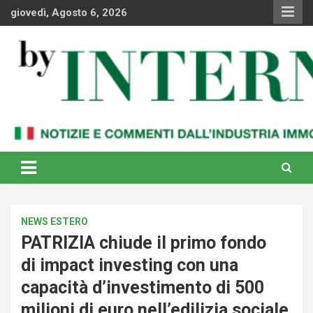
Skip
giovedì, Agosto 6, 2026
to
content
Notizie e commenti dal industria immobiliare italiana e
By Internews
internazionale
NEWS ESTERO
PATRIZIA chiude il primo fondo
di impact investing con una
capacità d’investimento di 500
milioni di euro nell’edilizia sociale