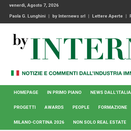
Skip
venerdì, Agosto 7, 2026
to
content
Paola G. Lunghini
by Internews srl
Lettere Aperte
Notizie e commenti dal industria immobiliare italiana e
By Internews
internazionale
HOMEPAGE
IN PRIMO PIANO
NEWS DALL’ITALIA
PROGETTI
AWARDS
PEOPLE
FORMAZIONE
MILANO-CORTINA 2026
NON SOLO REAL ESTATE