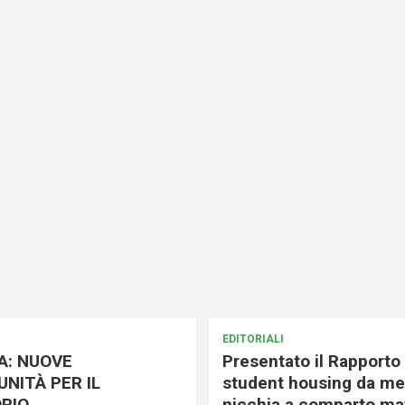
EDITORIALI
A: NUOVE
Presentato il Rapporto 
NITÀ PER IL
student housing da me
RIO
nicchia a comparto mat