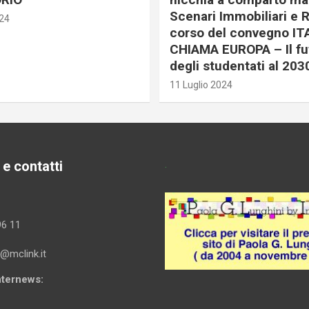
Scenari Immobiliari e R
024
corso del convegno IT
CHIAMA EUROPA – Il fu
degli studentati al 203
11 Luglio 2024
 e contatti
.
96 11
i@mclink.it
Internews: