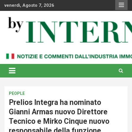
Skip
venerdì, Agosto 7, 2026
to
content
Notizie e commenti dal industria immobiliare italiana e
By Internews
internazionale
PEOPLE
Prelios Integra ha nominato
Gianni Armas nuovo Direttore
Tecnico e Mirko Cinque nuovo
responsabile della funzione