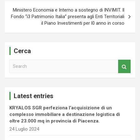
Ministero Economia e Interno a sostegno di INVIMIT. Il
Fondo “i3 Patrimonio Italia” presenta agli Enti Territoriali
il Piano Investimenti per l0 anno in corso
Cerca
S
e
a
r
c
Latest entries
h
KRYALOS SGR perfeziona l’acquisizione di un
complesso immobiliare a destinazione logistica di
oltre 23.000 mq in provincia di Piacenza.
24 Luglio 2024