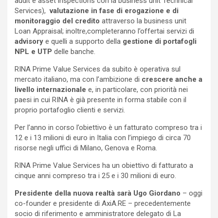
audit e asset inspections con la business unit Technical
Services),
valutazione in fase di erogazione e di
monitoraggio del credito
attraverso la business unit
Loan Appraisal; inoltre,completeranno l’offertai servizi di
advisory
e quelli a supporto della
gestione di portafogli
NPL e UTP
delle banche.
RINA Prime Value Services da subito è operativa sul
mercato italiano, ma con l’ambizione di
crescere anche a
livello internazionale
e, in particolare, con priorità nei
paesi in cui RINA è già presente in forma stabile con il
proprio portafoglio clienti e servizi.
Per l’anno in corso l’obiettivo è un fatturato compreso tra i
12 e i 13 milioni di euro in Italia con l’impiego di circa 70
risorse negli uffici di Milano, Genova e Roma.
RINA Prime Value Services ha un obiettivo di fatturato a
cinque anni compreso tra i 25 e i 30 milioni di euro.
Presidente della nuova realtà sarà Ugo Giordano
– oggi
co-founder e presidente di AxiA.RE – precedentemente
socio di riferimento e amministratore delegato di La