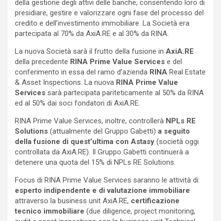
della gestione degli attivi delle banche, consentendo loro di
presidiare, gestire e valorizzare ogni fase del processo del
credito e dell’investimento immobiliare. La Società era
partecipata al 70% da AxiA.RE e al 30% da RINA.
La nuova Società sarà il frutto della fusione in
AxiA.RE
della precedente
RINA Prime
Value Services
e del
conferimento in essa del ramo d’azienda
RINA
Real Estate
& Asset Inspections. La nuova
RINA Prime Value
Services
sarà partecipata pariteticamente al 50% da RINA
ed al 50% dai soci fondatori di AxiA.RE.
RINA Prime Value Services, inoltre, controllerà
NPLs RE
Solutions
(attualmente del Gruppo Gabetti)
a seguito
della fusione di quest’ultima con Astasy
(società oggi
controllata da AxiA.RE). Il Gruppo Gabetti continuerà a
detenere una quota del 15% di NPLs RE Solutions.
Focus di RINA Prime Value Services saranno le attività di:
esperto indipendente
e di
valutazione immobiliare
attraverso la business unit AxiA.RE,
certificazione
tecnico immobiliare
(due diligence, project monitoring,