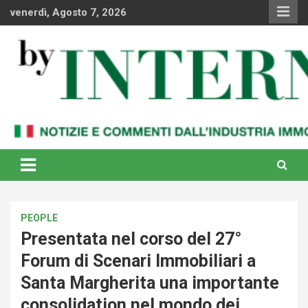
Skip
venerdì, Agosto 7, 2026
to
content
Notizie e commenti dal industria immobiliare italiana e
By Internews
internazionale
PEOPLE
Presentata nel corso del 27°
Forum di Scenari Immobiliari a
Santa Margherita una importante
consolidation nel mondo dei