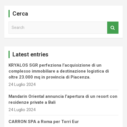
Cerca
S
e
a
r
c
Latest entries
h
KRYALOS SGR perfeziona l’acquisizione di un
complesso immobiliare a destinazione logistica di
oltre 23.000 mq in provincia di Piacenza.
24 Luglio 2024
Mandarin Oriental annuncia l’apertura di un resort con
residenze private a Bali
24 Luglio 2024
CARRON SPA a Roma per Torri Eur