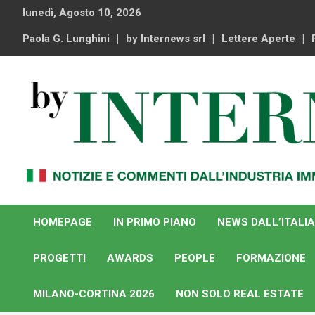
Skip
lunedì, Agosto 10, 2026
to
content
Paola G. Lunghini
by Internews srl
Lettere Aperte
Notizie e commenti dal industria immobiliare italiana e
By Internews
internazionale
HOMEPAGE
IN PRIMO PIANO
NEWS DALL’ITALIA
PROGETTI
AWARDS
PEOPLE
FORMAZIONE
MILANO-CORTINA 2026
NON SOLO REAL ESTATE