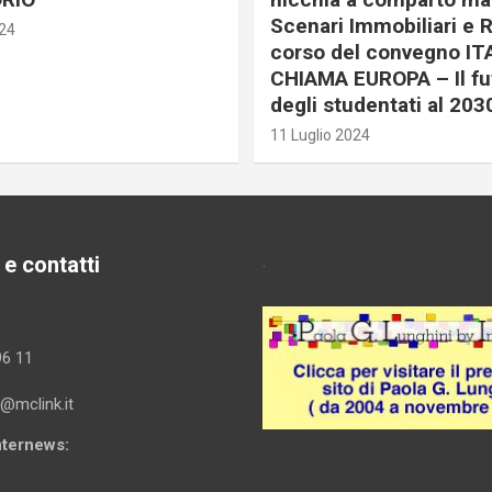
Scenari Immobiliari e R
024
corso del convegno IT
CHIAMA EUROPA – Il fu
degli studentati al 203
11 Luglio 2024
 e contatti
.
96 11
i@mclink.it
Internews: