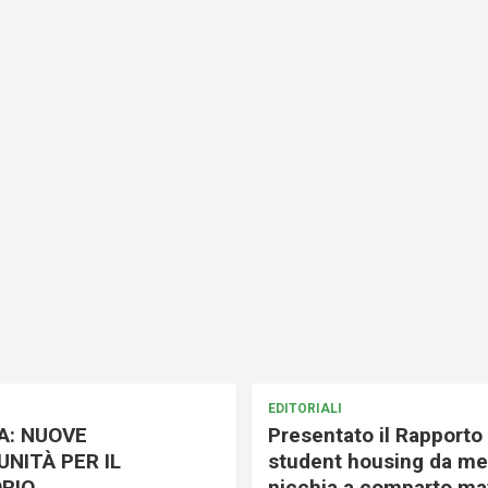
EDITORIALI
A: NUOVE
Presentato il Rapporto 
NITÀ PER IL
student housing da me
RIO
nicchia a comparto mat