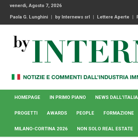
Skip
venerdì, Agosto 7, 2026
to
content
Paola G. Lunghini
by Internews srl
Lettere Aperte
Notizie e commenti dal industria immobiliare italiana e
By Internews
internazionale
HOMEPAGE
IN PRIMO PIANO
NEWS DALL’ITALIA
PROGETTI
AWARDS
PEOPLE
FORMAZIONE
MILANO-CORTINA 2026
NON SOLO REAL ESTATE