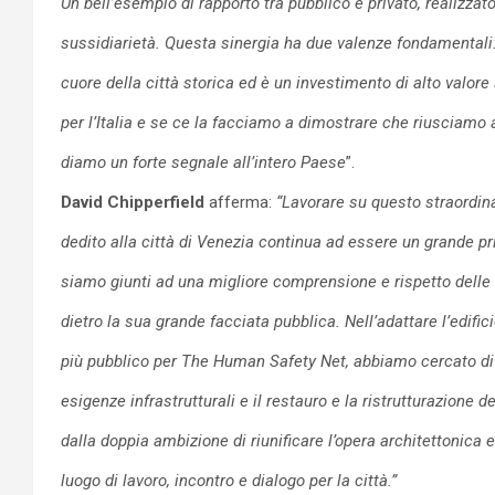
Un bell’esempio di rapporto tra pubblico e privato, realizzato
sussidiarietà. Questa siner
gia ha due valenze fondamentali:
cuore della città storica ed è un investimento di alto valor
per l’Italia e se ce la facciamo a dimostrare che riusciamo a
diamo un forte segnale all’intero Paese
”.
David Chipperfield
afferma:
“
Lavorare su questo straordina
dedito alla città di Venezia continua ad essere un grande pri
siamo giunti ad una migliore comprensione e rispetto delle 
dietro la sua grande facciata pubblica.
Nell’adattare l’edif
più pubblico per The Human Safety Net, abbiamo cercato di t
esigenze infrastrutturali e il restauro e la ristrutturazione d
dalla doppia ambizione di riun
ificare l’opera architettonica e
luogo di lavoro, incontro e dialogo per la città.”