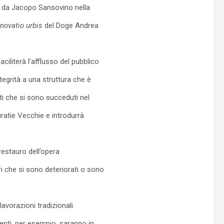
to da Jacopo Sansovino nella
enovatio urbis
del Doge Andrea
ciliterà l’afflusso del pubblico
tegrità a una struttura che è
i che si sono succeduti nel
curatie Vecchie e introdurrà
 restauro dell’opera
ri che si sono deteriorati o sono
lavorazioni tradizionali
menti, per esempio, saranno in