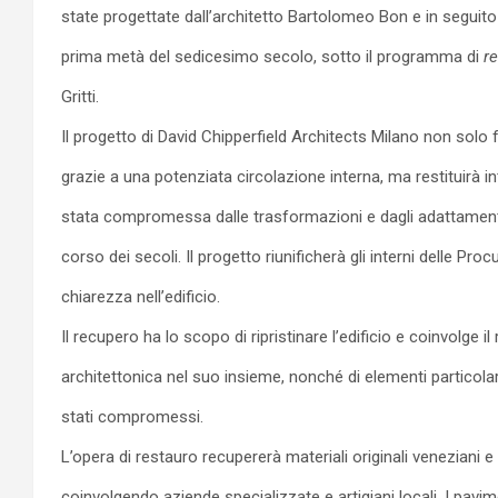
state progettate dall’architetto Bartolomeo Bon e in segui
prima metà del sedicesimo secolo, sotto il programma di
r
Gritti.
Il progetto di David Chipperfield Architects Milano non solo fa
grazie a una potenziata circolazione interna, ma restituirà in
stata compromessa dalle trasformazioni e dagli adattament
corso dei secoli. Il progetto riunificherà gli interni delle Pro
chiarezza nell’edificio.
Il recupero ha lo scopo di ripristinare l’edificio e coinvolge il
architettonica nel suo insieme, nonché di elementi particola
stati compromessi.
L’opera di restauro recupererà materiali originali veneziani e 
coinvolgendo aziende specializzate e artigiani locali. I pavi