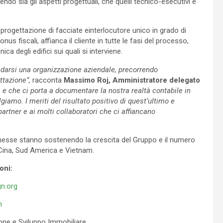
do sia gli aspetti progettuali, che quelli tecnico-esecutivi e
 progettazione di facciate einterlocutore unico in grado di
us fiscali, affianca il cliente in tutte le fasi del processo,
ica degli edifici sui quali si interviene.
 darsi una organizzazione aziendale, precorrendo
ttazione”,
racconta
Massimo Roj, Amministratore delegato
à e che ci porta a documentare la nostra realtà contabile in
iamo. I meriti del risultato positivo di quest’ultimo e
rtner e ai molti collaboratori che ci affiancano
sse stanno sostenendo la crescita del Gruppo e il numero
, Cina, Sud America e Vietnam.
oni:
n.org
m
one e Sviluppo Immobiliare