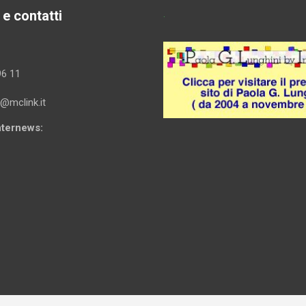
 e contatti
.
96 11
i@mclink.it
Internews: