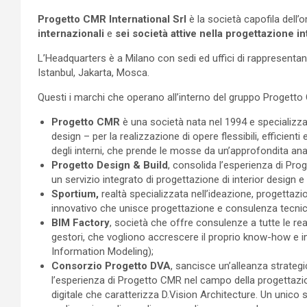
Progetto CMR International Srl
è la società capofila del
internazionali
e
sei società attive nella progettazione i
L’Headquarters è a Milano con sedi ed uffici di rappresenta
Istanbul, Jakarta, Mosca.
Questi i marchi che operano all’interno del gruppo Progetto
Progetto CMR
è una società nata nel 1994 e specializza
design – per la realizzazione di opere flessibili, efficienti
degli interni, che prende le mosse da un’approfondita anali
Progetto Design & Build
, consolida l’esperienza di Pro
un servizio integrato di progettazione di interior design e f
Sportium,
realtà specializzata nell’ideazione, progettazio
innovativo che unisce progettazione e consulenza tecnic
BIM Factory
, società che offre consulenze a tutte le rea
gestori, che vogliono accrescere il proprio know-how e 
Information Modeling);
Consorzio Progetto DVA
, sancisce un’alleanza strateg
l’esperienza di Progetto CMR nel campo della progettazio
digitale che caratterizza D.Vision Architecture. Un unico 