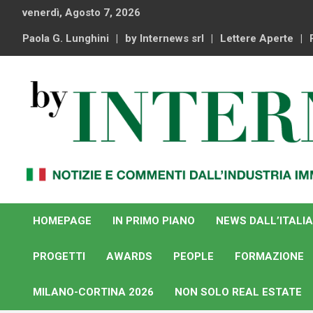
Skip
venerdì, Agosto 7, 2026
to
content
Paola G. Lunghini
by Internews srl
Lettere Aperte
Notizie e commenti dal industria immobiliare italiana e
By Internews
internazionale
HOMEPAGE
IN PRIMO PIANO
NEWS DALL’ITALIA
PROGETTI
AWARDS
PEOPLE
FORMAZIONE
MILANO-CORTINA 2026
NON SOLO REAL ESTATE