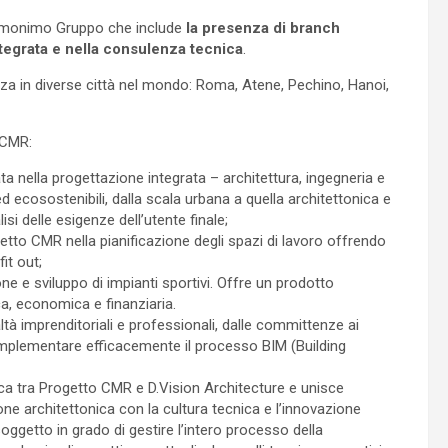
l’omonimo Gruppo che include
la presenza di branch
ntegrata e nella consulenza tecnica
.
nza in diverse città nel mondo: Roma, Atene, Pechino, Hanoi,
 CMR:
ta nella progettazione integrata – architettura, ingegneria e
 ed ecosostenibili, dalla scala urbana a quella architettonica e
si delle esigenze dell’utente finale;
getto CMR nella pianificazione degli spazi di lavoro offrendo
it out;
ne e sviluppo di impianti sportivi. Offre un prodotto
a, economica e finanziaria.
ltà imprenditoriali e professionali, dalle committenze ai
implementare efficacemente il processo BIM (Building
ica tra Progetto CMR e D.Vision Architecture e unisce
ne architettonica con la cultura tecnica e l’innovazione
soggetto in grado di gestire l’intero processo della