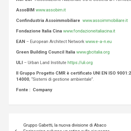
AssoBIM
www.assobim.it
Confindustria Assoimmobiliare
www.assoimmobiliare.it
Fondazione Italia Cina
www.fondazioneitaliacina.it
EAN
– European Architect Network
www.e-a-n.eu
Green Building Council
Italia
www.gbcitalia.org
ULI
– Urban Land Institute
https://uli.org
Il Gruppo Progetto CMR è certificato UNI EN ISO 9001:
14000
, “Sistemi di gestione ambientale”.
Fonte : Company
Navigazione
Gruppo Gabetti, la nuova divisione di Abaco
articoli