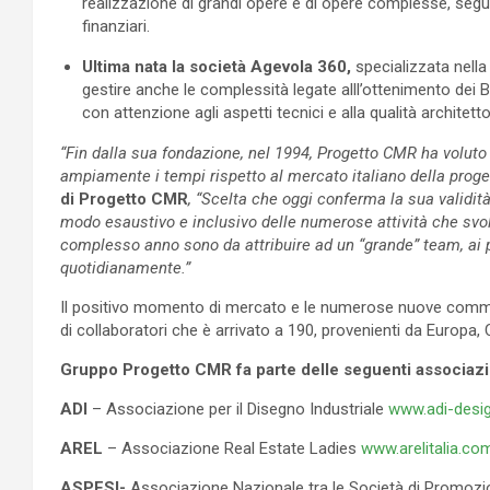
realizzazione di grandi opere e di opere complesse, seguen
finanziari.
Ultima nata la società Agevola 360,
specializzata nella
gestire anche le complessità legate alll’ottenimento dei Bon
con attenzione agli aspetti tecnici e alla qualità architetton
“Fin dalla sua fondazione, nel 1994, Progetto CMR ha voluto
ampiamente i tempi rispetto al mercato italiano della proge
di Progetto CMR
, “Scelta che oggi conferma la sua validit
modo esaustivo e inclusivo delle numerose attività che svolg
complesso anno sono da attribuire ad un “grande” team, ai pa
quotidianamente.”
Il positivo momento di mercato e le numerose nuove comme
di collaboratori che è arrivato a 190, provenienti da Europa
Gruppo Progetto CMR fa parte delle seguenti associazi
ADI
– Associazione per il Disegno Industriale
www.adi-desig
AREL
– Associazione Real Estate Ladies
www.arelitalia.co
ASPESI-
Associazione Nazionale tra le Società di Promozi