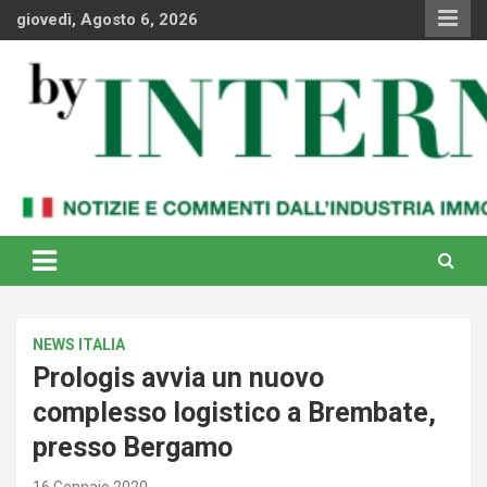
Skip
giovedì, Agosto 6, 2026
to
content
Notizie e commenti dal industria immobiliare italiana e
By Internews
internazionale
NEWS ITALIA
Prologis avvia un nuovo
complesso logistico a Brembate,
presso Bergamo