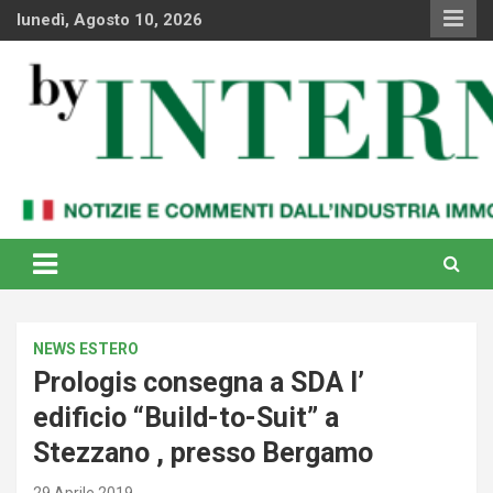
Skip
lunedì, Agosto 10, 2026
to
content
Notizie e commenti dal industria immobiliare italiana e
By Internews
internazionale
NEWS ESTERO
Prologis consegna a SDA l’
edificio “Build-to-Suit” a
Stezzano , presso Bergamo