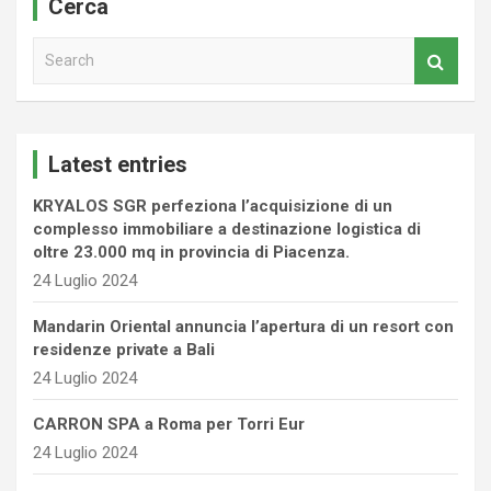
Cerca
S
e
a
r
c
Latest entries
h
KRYALOS SGR perfeziona l’acquisizione di un
complesso immobiliare a destinazione logistica di
oltre 23.000 mq in provincia di Piacenza.
24 Luglio 2024
Mandarin Oriental annuncia l’apertura di un resort con
residenze private a Bali
24 Luglio 2024
CARRON SPA a Roma per Torri Eur
24 Luglio 2024