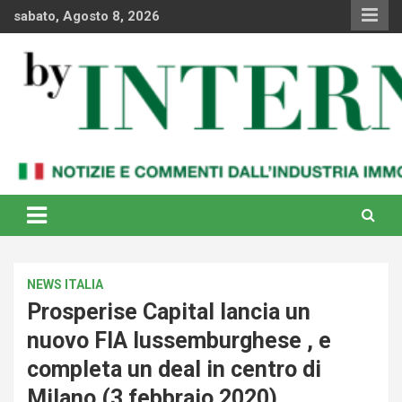
Skip
sabato, Agosto 8, 2026
to
content
Notizie e commenti dal industria immobiliare italiana e
By Internews
internazionale
NEWS ITALIA
Prosperise Capital lancia un
nuovo FIA lussemburghese , e
completa un deal in centro di
Milano (3 febbraio 2020)