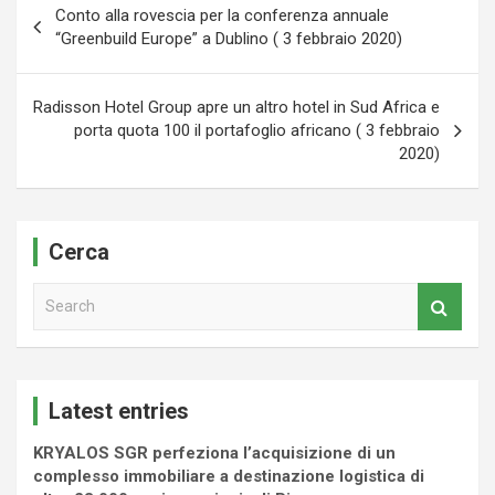
Conto alla rovescia per la conferenza annuale
articoli
“Greenbuild Europe” a Dublino ( 3 febbraio 2020)
Radisson Hotel Group apre un altro hotel in Sud Africa e
porta quota 100 il portafoglio africano ( 3 febbraio
2020)
Cerca
S
e
a
r
c
Latest entries
h
KRYALOS SGR perfeziona l’acquisizione di un
complesso immobiliare a destinazione logistica di