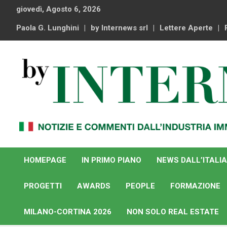
Skip
giovedì, Agosto 6, 2026
to
content
Paola G. Lunghini
by Internews srl
Lettere Aperte
Notizie e commenti dal industria immobiliare italiana e
By Internews
internazionale
HOMEPAGE
IN PRIMO PIANO
NEWS DALL’ITALIA
PROGETTI
AWARDS
PEOPLE
FORMAZIONE
MILANO-CORTINA 2026
NON SOLO REAL ESTATE