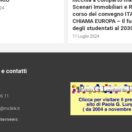
Scenari Immobiliari e R
024
corso del convegno IT
CHIAMA EUROPA – Il fu
degli studentati al 203
11 Luglio 2024
 e contatti
.
96 11
i@mclink.it
Internews: