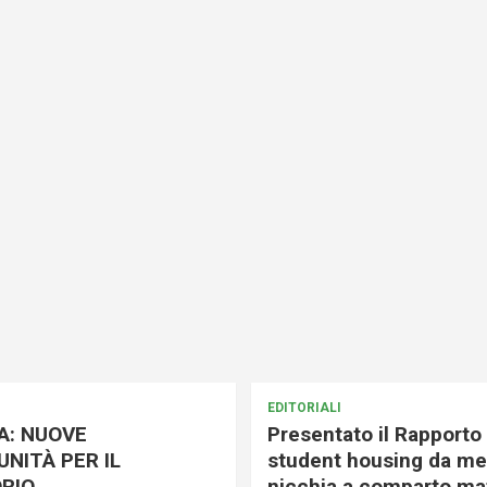
EDITORIALI
A: NUOVE
Presentato il Rapporto 
NITÀ PER IL
student housing da me
RIO
nicchia a comparto mat