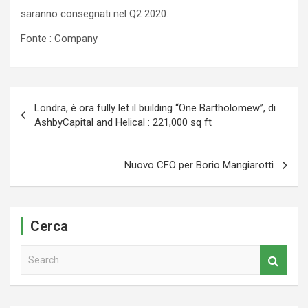
saranno consegnati nel Q2 2020.
Fonte : Company
Navigazione
Londra, è ora fully let il building “One Bartholomew”, di
articoli
AshbyCapital and Helical : 221,000 sq ft
Nuovo CFO per Borio Mangiarotti
Cerca
S
e
a
r