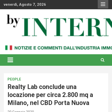
Skip
venerdì, Agosto 7, 2026
to
content
Notizie e commenti dal industria immobiliare italiana e
By Internews
internazionale
PEOPLE
Realty Lab conclude una
locazione per circa 2.800 mq a
Milano, nel CBD Porta Nuova