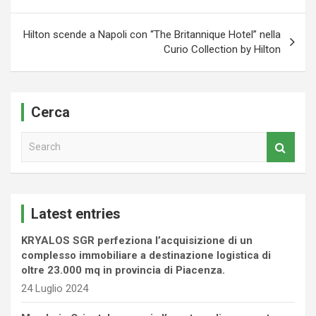
Hilton scende a Napoli con “The Britannique Hotel” nella
Curio Collection by Hilton
Cerca
S
e
a
r
c
Latest entries
h
KRYALOS SGR perfeziona l’acquisizione di un
complesso immobiliare a destinazione logistica di
oltre 23.000 mq in provincia di Piacenza.
24 Luglio 2024