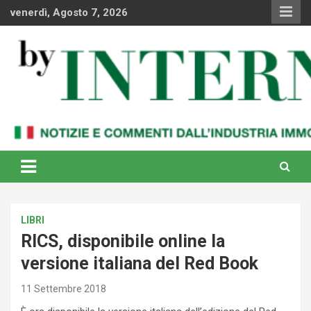
Skip
venerdì, Agosto 7, 2026
to
content
Notizie e commenti dal industria immobiliare italiana e
By Internews
internazionale
LIBRI
RICS, disponibile online la
versione italiana del Red Book
11 Settembre 2018