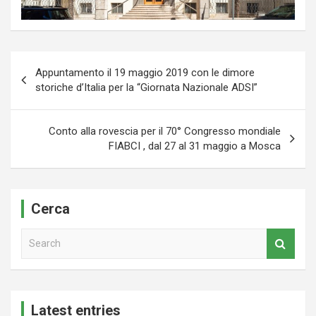
Navigazione
Appuntamento il 19 maggio 2019 con le dimore
articoli
storiche d’Italia per la “Giornata Nazionale ADSI”
Conto alla rovescia per il 70° Congresso mondiale
FIABCI , dal 27 al 31 maggio a Mosca
Cerca
S
e
a
r
c
Latest entries
h