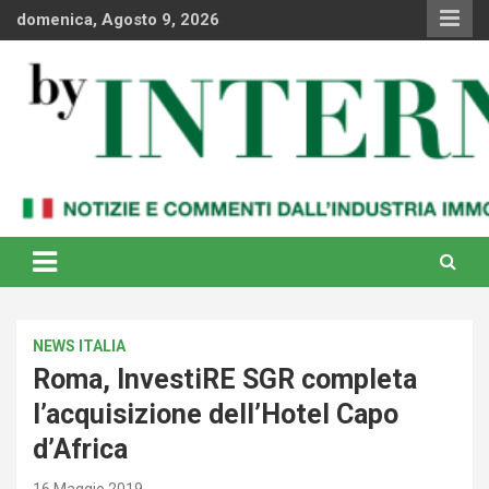
Skip
domenica, Agosto 9, 2026
to
content
Notizie e commenti dal industria immobiliare italiana e
By Internews
internazionale
NEWS ITALIA
Roma, InvestiRE SGR completa
l’acquisizione dell’Hotel Capo
d’Africa