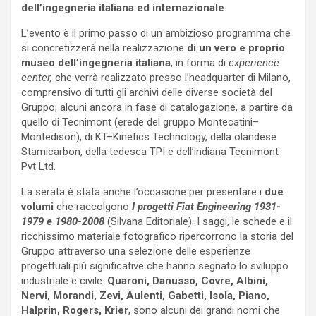
dell’ingegneria italiana ed internazionale
.
L’evento è il primo passo di un ambizioso programma che
si concretizzerà nella realizzazione
di un vero e proprio
museo dell’ingegneria italiana
, in forma di
experience
center,
che verrà realizzato presso l’headquarter di Milano,
comprensivo di tutti gli archivi delle diverse società del
Gruppo, alcuni ancora in fase di catalogazione, a partire da
quello di Tecnimont (erede del gruppo Montecatini–
Montedison), di KT–Kinetics Technology, della olandese
Stamicarbon, della tedesca TPI e dell’indiana Tecnimont
Pvt Ltd.
La serata è stata anche l’occasione per presentare i
due
volumi
che raccolgono
I progetti Fiat Engineering 1931-
1979 e 1980-2008
(Silvana Editoriale). I saggi, le schede e il
ricchissimo materiale fotografico ripercorrono la storia del
Gruppo attraverso una selezione delle esperienze
progettuali più significative che hanno segnato lo sviluppo
industriale e civile:
Quaroni, Danusso, Covre, Albini,
Nervi, Morandi, Zevi, Aulenti, Gabetti, Isola, Piano,
Halprin, Rogers, Krier
, sono alcuni dei grandi nomi che