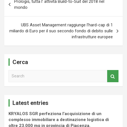
Prologis, tutta l’ attività Build-to-Suit del 2018 nel
articoli
mondo
UBS Asset Management raggiunge l’hard-cap di 1
miliardo di Euro per il suo secondo fondo di debito sulle
infrastrutture europee
Cerca
S
e
a
r
c
Latest entries
h
KRYALOS SGR perfeziona l’acquisizione di un
complesso immobiliare a destinazione logistica di
oltre 23.000 mq in provincia di Piacenza.