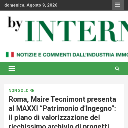
Skip
domenica, Agosto 9, 2026
to
content
Notizie e commenti dal industria immobiliare italiana e
By Internews
internazionale
NON SOLO RE
Roma, Maire Tecnimont presenta
al MAXXI “Patrimonio d’Ingegno”:
il piano di valorizzazione del
ricchissimo archivio di progetti