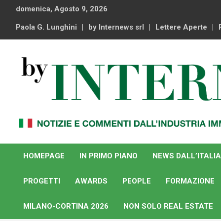
Skip
domenica, Agosto 9, 2026
to
content
Paola G. Lunghini
by Internews srl
Lettere Aperte
Notizie e commenti dal industria immobiliare italiana e
By Internews
internazionale
HOMEPAGE
IN PRIMO PIANO
NEWS DALL’ITALIA
PROGETTI
AWARDS
PEOPLE
FORMAZIONE
MILANO-CORTINA 2026
NON SOLO REAL ESTATE