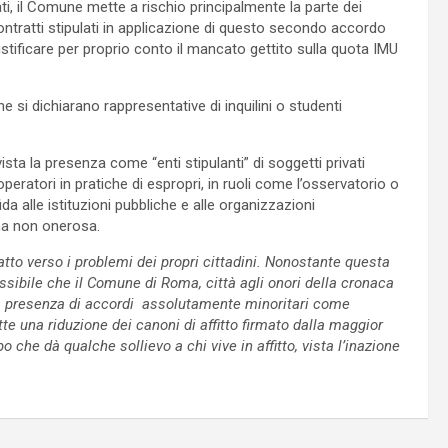
rati, il Comune mette a rischio principalmente la parte dei
contratti stipulati in applicazione di questo secondo accordo
stificare per proprio conto il mancato gettito sulla quota IMU
 si dichiarano rappresentative di inquilini o studenti
vista la presenza come “enti stipulanti” di soggetti privati
eratori in pratiche di espropri, in ruoli come l’osservatorio o
a alle istituzioni pubbliche e alle organizzazioni
rma non onerosa.
o verso i problemi dei propri cittadini. Nonostante questa
ibile che il Comune di Roma, città agli onori della cronaca
he la presenza di accordi assolutamente minoritari come
e una riduzione dei canoni di affitto firmato dalla maggior
 che dà qualche sollievo a chi vive in affitto, vista l’inazione