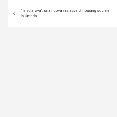
Navigazione
“ Insula viva”, una nuova iniziativa di housing sociale
articoli
in Umbria