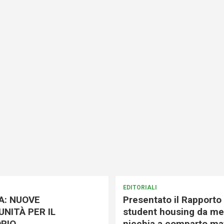
EDITORIALI
A: NUOVE
Presentato il Rapporto 
NITÀ PER IL
student housing da me
RIO
nicchia a comparto mat