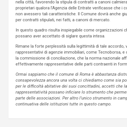
nella città, favorendo la stipula di contratti a canoni calmie
proprietari qualora l’Agenzia delle Entrate verificasse che i 
non avessero tali caratteristiche. Il Comune dovrà anche giu
per contratti stipulati, nei fatti, a canoni di mercato.
In questo quadro risulta inspiegabile come organizzazioni che
possano aver accettato di siglare questa intesa.
Rimane la forte perplessità sulla legittimità di tale accordo, 
rappresentativi di agenzie immobiliari, come Tecnoborsa, e op
la commissione di conciliazione, che la norma nazionale affid
effettivamente rappresentative delle parti contraenti in fo
Ormai sappiamo che il comune di Roma è abbastanza distratt
consapevolezza ancora una volta ci chiediamo come sia poss
per le difficoltà abitative dei suoi concittadini, accetti c
rappresentatività possano inficiare lo strumento che permett
parte delle associazioni. Per altro l’unico strumento in campo
continuativa delle istituzioni tutte in questo campo.