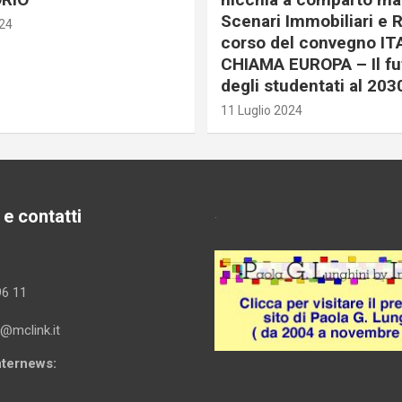
Scenari Immobiliari e R
024
corso del convegno IT
CHIAMA EUROPA – Il fu
degli studentati al 203
11 Luglio 2024
 e contatti
.
96 11
i@mclink.it
Internews: