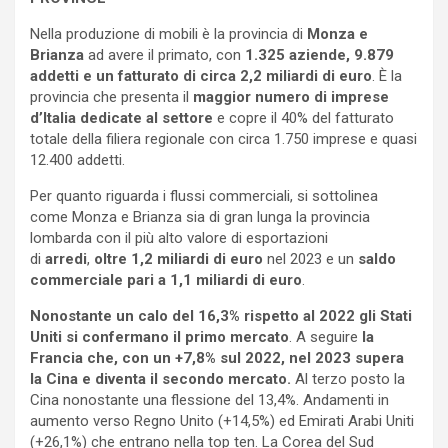
Nella produzione di mobili è la provincia di
Monza e
Brianza
ad avere il primato, con
1.325 aziende, 9.879
addetti e un fatturato di circa 2,2 miliardi di euro
. È la
provincia che presenta il
maggior numero di imprese
d’Italia
dedicate al settore
e copre il 40% del fatturato
totale della filiera regionale con circa 1.750 imprese e quasi
12.400 addetti.
Per quanto riguarda i flussi commerciali, si sottolinea
come Monza e Brianza sia di gran lunga la provincia
lombarda con il più alto valore di esportazioni
di
arredi
,
oltre 1,2 miliardi di euro
nel 2023 e un
saldo
commerciale pari a 1,1 miliardi di euro
.
Nonostante un calo del 16,3% rispetto al 2022 gli Stati
Uniti si confermano il primo mercato
. A seguire
la
Francia che, con un +7,8% sul 2022, nel 2023 supera
la Cina e diventa il secondo mercato.
Al terzo posto la
Cina nonostante una flessione del 13,4%. Andamenti in
aumento verso Regno Unito (+14,5%) ed Emirati Arabi Uniti
(+26,1%) che entrano nella top ten. La Corea del Sud