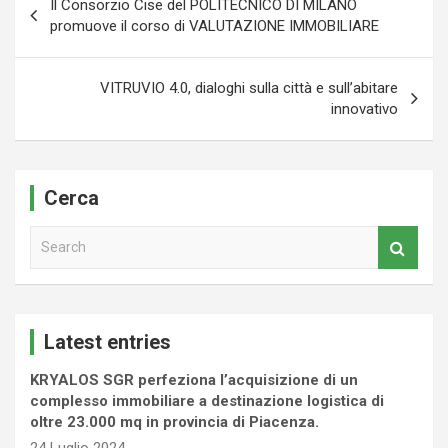
Il Consorzio Cise del POLITECNICO DI MILANO
articoli
promuove il corso di VALUTAZIONE IMMOBILIARE
VITRUVIO 4.0, dialoghi sulla città e sull’abitare
innovativo
Cerca
S
e
a
r
c
Latest entries
h
KRYALOS SGR perfeziona l’acquisizione di un
complesso immobiliare a destinazione logistica di
oltre 23.000 mq in provincia di Piacenza.