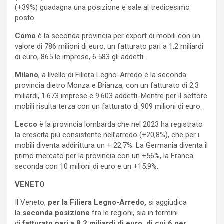
(+39%) guadagna una posizione e sale al tredicesimo
posto.
Como
è la seconda provincia per export di mobili con un
valore di 786 milioni di euro, un fatturato pari a 1,2 miliardi
di euro, 865 le imprese, 6.583 gli addetti.
Milano
, a livello di Filiera Legno-Arredo è la seconda
provincia dietro Monza e Brianza, con un fatturato di 2,3
miliardi, 1.673 imprese e 9.603 addetti. Mentre per il settore
mobili risulta terza con un fatturato di 909 milioni di euro.
Lecco
è la provincia lombarda che nel 2023 ha registrato
la crescita più consistente nell’arredo (+20,8%), che per i
mobili diventa addirittura un + 22,7%. La Germania diventa il
primo mercato per la provincia con un +56%, la Franca
seconda con 10 milioni di euro e un +15,9%.
VENETO
Il Veneto,
per la Filiera Legno-Arredo,
si aggiudica
la
seconda posizione
fra le regioni, sia in termini
di
fatturato pari a 8,2 miliardi di euro, di cui 6 per