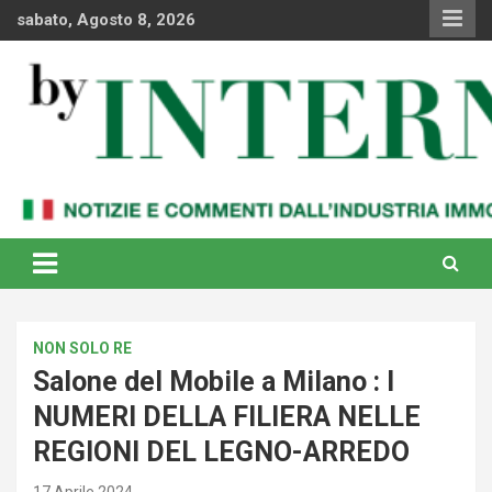
Skip
sabato, Agosto 8, 2026
to
content
Notizie e commenti dal industria immobiliare italiana e
By Internews
internazionale
NON SOLO RE
Salone del Mobile a Milano : I
NUMERI DELLA FILIERA NELLE
REGIONI DEL LEGNO-ARREDO