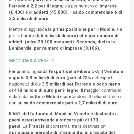
l’arredo e 2,2 per il legno
, sia per numero di
imprese
(6.400
) e di
addetti (45.000
). Il
saldo commerciale è di
2,3 miliardi di euro.
Mentre si aggiudica la
prima posizione per il Mobile
, sia
per fatturato (
5,5 miliardi di euro) che per numero di
addetti (oltre 28.100 occupati). Seconda, dietro la
Lombardia, per numero di imprese (3.166).
INFOGRAFICA VENETO
Per quanto riguarda
l’export della Filiera L-A il Veneto è
a quota 3,9 miliardi di euro (pari al 23
% dell’export
nazionale) di cui
3,5 miliardi per l’arredo e poco meno
di 418 milioni di euro per il legno
. Il maggior contributo
è dato dal
settore Mobili
esportandone 3 miliardi di euro,
con un
saldo commerciale pari a 2,7 miliardi di euro.
Il 55% del fatturato di Mobili in Veneto è destinato a
paesi esteri arrivando a toccare più di 170
paesi.
La
Francia
si conferma, tra le destinazioni
il
principale mercato di riferimento, in crescita del