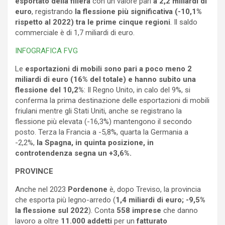
esportato della filiera
con un valore pari
a 2,2 miliardi di
euro
, registrando
la flessione più significativa (-10,1%
rispetto al 2022) tra le prime cinque regioni
. Il saldo
commerciale è di 1,7 miliardi di euro.
INFOGRAFICA FVG
Le
esportazioni di mobili sono pari a poco meno 2
miliardi di euro (16% del totale) e hanno subito una
flessione del
10,2%
: Il Regno Unito, in calo del 9%, si
conferma la prima destinazione delle esportazioni di mobili
friulani mentre gli Stati Uniti, anche se registrano la
flessione più elevata (-16,3%) mantengono il secondo
posto. Terza la Francia a -5,8%, quarta la Germania a
-2,2%,
la Spagna, in quinta posizione, in
controtendenza segna un +3,6%.
PROVINCE
Anche nel 2023
Pordenone
è, dopo Treviso, la provincia
che esporta più legno-arredo (
1,4 miliardi di euro; -9,5%
la flessione sul 2022
). Conta
558 imprese
che danno
lavoro a oltre
11.000 addetti
per un
fatturato