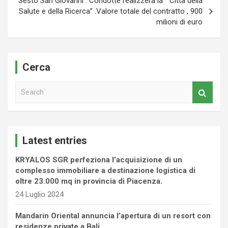
Sesto San Giovanni : Condotte realizzerà la “ Città della
Salute e della Ricerca” .Valore totale del contratto , 900
milioni di euro
Cerca
S
e
a
r
c
Latest entries
h
KRYALOS SGR perfeziona l’acquisizione di un
complesso immobiliare a destinazione logistica di
oltre 23.000 mq in provincia di Piacenza.
24 Luglio 2024
Mandarin Oriental annuncia l’apertura di un resort con
residenze private a Bali