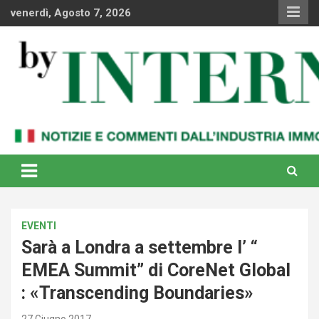
Skip
venerdì, Agosto 7, 2026
to
content
Notizie e commenti dal industria immobiliare italiana e
By Internews
internazionale
EVENTI
Sarà a Londra a settembre l’ “
EMEA Summit” di CoreNet Global
: «Transcending Boundaries»