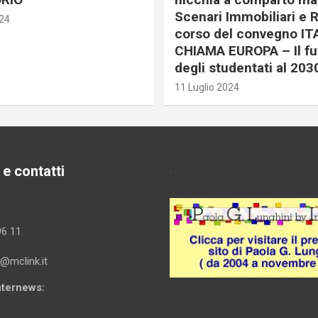
Scenari Immobiliari e R
024
corso del convegno IT
CHIAMA EUROPA – Il fu
degli studentati al 203
11 Luglio 2024
 e contatti
.
96 11
i@mclink.it
Internews: