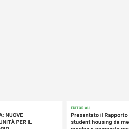
EDITORIALI
A: NUOVE
Presentato il Rapporto 
NITÀ PER IL
student housing da me
RIO
nicchia a comparto mat