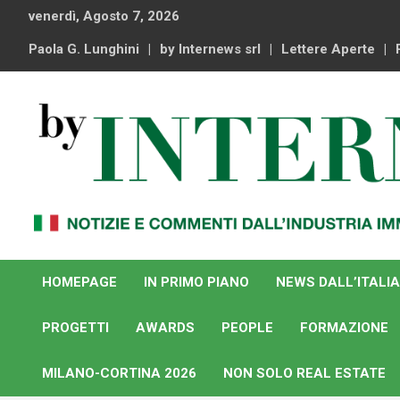
Skip
venerdì, Agosto 7, 2026
to
content
Paola G. Lunghini
by Internews srl
Lettere Aperte
Notizie e commenti dal industria immobiliare italiana e
By Internews
internazionale
HOMEPAGE
IN PRIMO PIANO
NEWS DALL’ITALIA
PROGETTI
AWARDS
PEOPLE
FORMAZIONE
MILANO-CORTINA 2026
NON SOLO REAL ESTATE