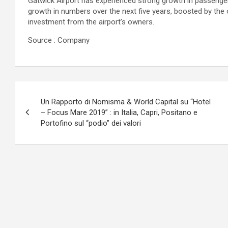
Gatwick Airport has experienced strong growth in passenger
growth in numbers over the next five years, boosted by the o
investment from the airport’s owners.
Source : Company
Navigazione
Un Rapporto di Nomisma & World Capital su “Hotel
articoli
– Focus Mare 2019” : in Italia, Capri, Positano e
Portofino sul “podio” dei valori