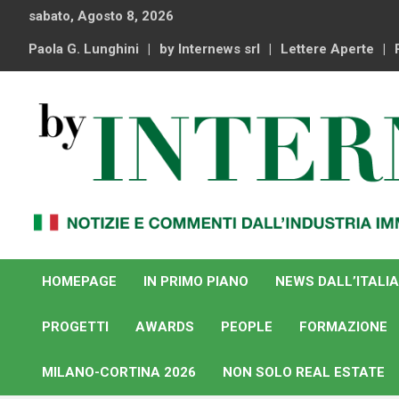
Skip
sabato, Agosto 8, 2026
to
content
Paola G. Lunghini
by Internews srl
Lettere Aperte
Notizie e commenti dal industria immobiliare italiana e
By Internews
internazionale
HOMEPAGE
IN PRIMO PIANO
NEWS DALL’ITALIA
PROGETTI
AWARDS
PEOPLE
FORMAZIONE
MILANO-CORTINA 2026
NON SOLO REAL ESTATE