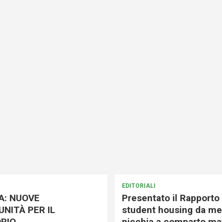
EDITORIALI
A: NUOVE
Presentato il Rapporto 
NITÀ PER IL
student housing da me
RIO
nicchia a comparto mat