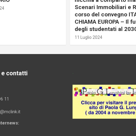
Scenari Immobiliari e R
024
corso del convegno IT
CHIAMA EUROPA – Il fu
degli studentati al 203
11 Luglio 2024
 e contatti
.
96 11
i@mclink.it
Internews: