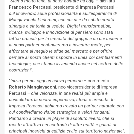
“
Siamo molto felici di poter contare da oggi
– dichiara
Francesco Percassi
, presidente di Impresa Percassi –
sul know-how, sulla professionalità e sull’esperienza di
Mangiavacchi Pedercini, con cui si è da subito creata
sinergia e sintonia di vedute. Digital transformation,
ricerca, sviluppo e innovazione di pensiero sono stati
fattori cruciali per la crescita del gruppo e su cui insieme
ai nuovi partner continueremo a investire molto, per
affrontare al meglio le sfide del mercato e per offrire
sempre ai nostri clienti risposte in linea coi cambiamenti
tecnologici, che stanno avvenendo anche nel settore delle
costruzioni
”.
“
Inizia per noi oggi un nuovo percorso
– commenta
Roberto Mangiavacchi
, neo vicepresidente di Impresa
Percassi –
che valorizza, in una realtà più ampia e
consolidata, la nostra esperienza, storia e crescita. In
Impresa Percassi abbiamo trovato un partner naturale con
cui condividiamo vision strategica e valori fondanti.
Puntiamo a creare un player di assoluto livello, che si
mostri attrattivo nei confronti di altre realtà e guardi ai
principali incarichi di edilizia civile sul territorio nazionale
”.