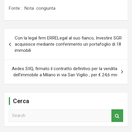
Fonte : Nota congiunta
Navigazione
Con la legal firm ERRELegal al suo fianco, Investire SGR
articoli
acquisisce mediante conferimento un portafoglio di 18
immobili
Aedes SIIQ, firmato il contratto definitivo per la vendita
dell’immobile a Milano in via San Vigilio , per € 24,6 mn
Cerca
S
e
a
r