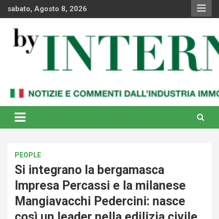
Skip
sabato, Agosto 8, 2026
to
content
Notizie e commenti dal industria immobiliare italiana e
By Internews
internazionale
PEOPLE
Si integrano la bergamasca
Impresa Percassi e la milanese
Mangiavacchi Pedercini: nasce
così un leader nella edilizia civile