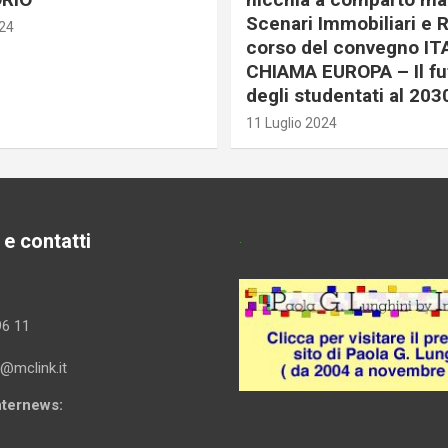
Scenari Immobiliari e R
024
corso del convegno IT
CHIAMA EUROPA – Il fu
degli studentati al 203
11 Luglio 2024
 e contatti
.
96 11
i@mclink.it
Internews: