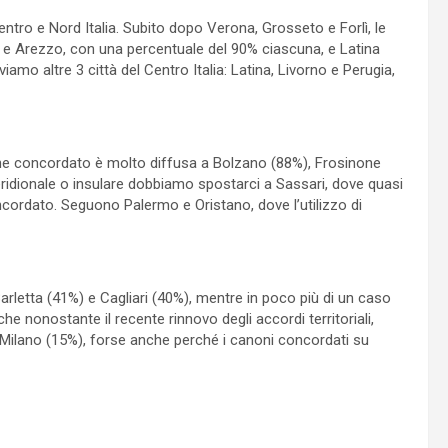
tro e Nord Italia. Subito dopo Verona, Grosseto e Forlì, le
ti e Arezzo, con una percentuale del 90% ciascuna, e Latina
viamo altre 3 città del Centro Italia: Latina, Livorno e Perugia,
anone concordato è molto diffusa a Bolzano (88%), Frosinone
 meridionale o insulare dobbiamo spostarci a Sassari, dove quasi
cordato. Seguono Palermo e Oristano, dove l’utilizzo di
arletta (41%) e Cagliari (40%), mentre in poco più di un caso
che nonostante il recente rinnovo degli accordi territoriali,
e Milano (15%), forse anche perché i canoni concordati su