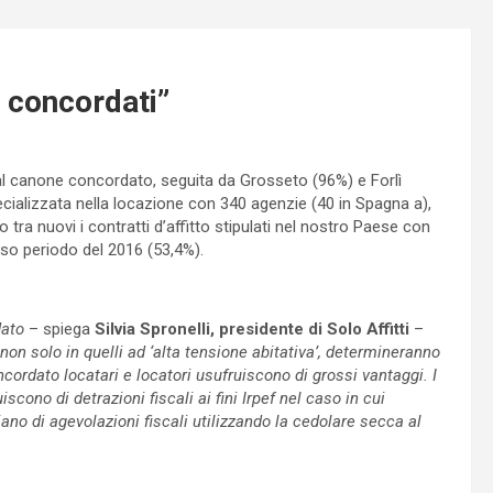
i concordati”
o al canone concordato, seguita da Grosseto (96%) e Forlì
pecializzata nella locazione con 340 agenzie (40 in Spagna a),
o tra nuovi i contratti d’affitto stipulati nel nostro Paese con
esso periodo del 2016 (53,4%).
dato
– spiega
Silvia Spronelli, presidente di Solo Affitti
–
non solo in quelli ad ‘alta tensione abitativa’, determineranno
ncordato locatari e locatori usufruiscono di grossi vantaggi. I
scono di detrazioni fiscali ai fini Irpef nel caso in cui
iano di
agevolazioni fiscali utilizzando la cedolare secca al