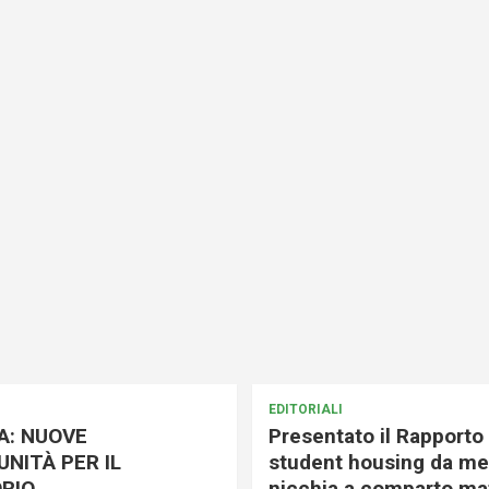
EDITORIALI
A: NUOVE
Presentato il Rapporto 
NITÀ PER IL
student housing da me
RIO
nicchia a comparto mat