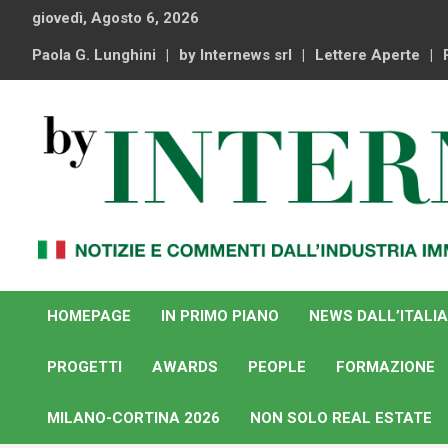
Skip
giovedì, Agosto 6, 2026
to
content
Paola G. Lunghini
by Internews srl
Lettere Aperte
Notizie e commenti dal industria immobiliare italiana e
By Internews
internazionale
HOMEPAGE
IN PRIMO PIANO
NEWS DALL’ITALIA
PROGETTI
AWARDS
PEOPLE
FORMAZIONE
MILANO-CORTINA 2026
NON SOLO REAL ESTATE