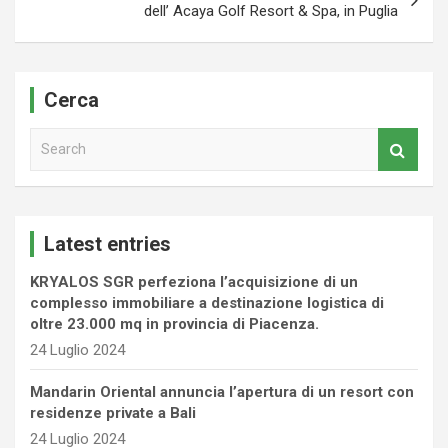
dell’ Acaya Golf Resort & Spa, in Puglia
Cerca
S
e
a
r
c
Latest entries
h
KRYALOS SGR perfeziona l’acquisizione di un
complesso immobiliare a destinazione logistica di
oltre 23.000 mq in provincia di Piacenza.
24 Luglio 2024
Mandarin Oriental annuncia l’apertura di un resort con
residenze private a Bali
24 Luglio 2024