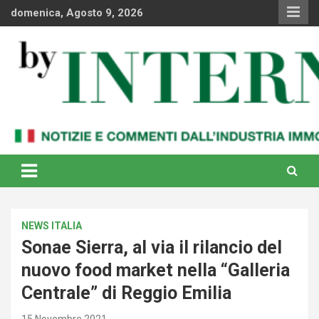
Skip
domenica, Agosto 9, 2026
to
content
Notizie e commenti dal industria immobiliare italiana e
By Internews
internazionale
NEWS ITALIA
Sonae Sierra, al via il rilancio del
nuovo food market nella “Galleria
Centrale” di Reggio Emilia