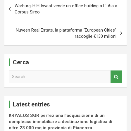
Navigazione
Warburg-HIH Invest vende un office building a L’ Aia a
articoli
Corpus Sireo
Nuveen Real Estate, la piattaforma “European Cities”
raccoglie €130 milioni
Cerca
S
e
a
r
c
Latest entries
h
KRYALOS SGR perfeziona l’acquisizione di un
complesso immobiliare a destinazione logistica di
oltre 23.000 mq in provincia di Piacenza.