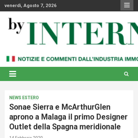
Skip
venerdì, Agosto 7, 2026
to
content
Notizie e commenti dal industria immobiliare italiana e
By Internews
internazionale
NEWS ESTERO
Sonae Sierra e McArthurGlen
aprono a Malaga il primo Designer
Outlet della Spagna meridionale