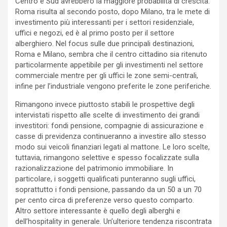
Centro e Sud avrebbero la maggiore probabilità di crescita.
Roma risulta al secondo posto, dopo Milano, tra le mete di
investimento più interessanti per i settori residenziale,
uffici e negozi, ed è al primo posto per il settore
alberghiero. Nel focus sulle due principali destinazioni,
Roma e Milano, sembra che il centro cittadino sia ritenuto
particolarmente appetibile per gli investimenti nel settore
commerciale mentre per gli uffici le zone semi-centrali,
infine per l’industriale vengono preferite le zone periferiche.
Rimangono invece piuttosto stabili le prospettive degli
intervistati rispetto alle scelte di investimento dei grandi
investitori: fondi pensione, compagnie di assicurazione e
casse di previdenza continueranno a investire allo stesso
modo sui veicoli finanziari legati al mattone. Le loro scelte,
tuttavia, rimangono selettive e spesso focalizzate sulla
razionalizzazione del patrimonio immobiliare. In
particolare, i soggetti qualificati punteranno sugli uffici,
soprattutto i fondi pensione, passando da un 50 a un 70
per cento circa di preferenze verso questo comparto.
Altro settore interessante è quello degli alberghi e
dell’hospitality in generale. Un’ulteriore tendenza riscontrata