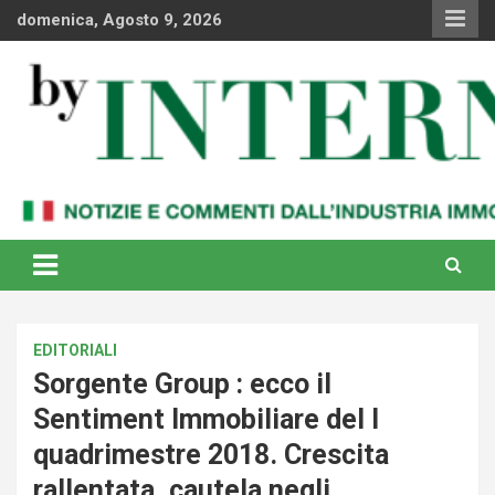
Skip
domenica, Agosto 9, 2026
to
content
Notizie e commenti dal industria immobiliare italiana e
By Internews
internazionale
EDITORIALI
Sorgente Group : ecco il
Sentiment Immobiliare del I
quadrimestre 2018. Crescita
rallentata, cautela negli