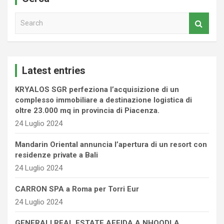
S
e
a
r
c
Latest entries
h
KRYALOS SGR perfeziona l’acquisizione di un
complesso immobiliare a destinazione logistica di
oltre 23.000 mq in provincia di Piacenza.
24 Luglio 2024
Mandarin Oriental annuncia l’apertura di un resort con
residenze private a Bali
24 Luglio 2024
CARRON SPA a Roma per Torri Eur
24 Luglio 2024
GENERALI REAL ESTATE AFFIDA A NHOODLA