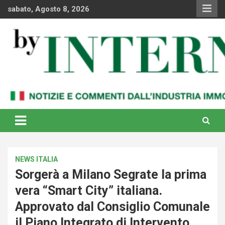
Skip
sabato, Agosto 8, 2026
to
content
Notizie e commenti dal industria immobiliare italiana e
By Internews
internazionale
NEWS ITALIA
Sorgerà a Milano Segrate la prima
vera “Smart City” italiana.
Approvato dal Consiglio Comunale
il Piano Integrato di Intervento