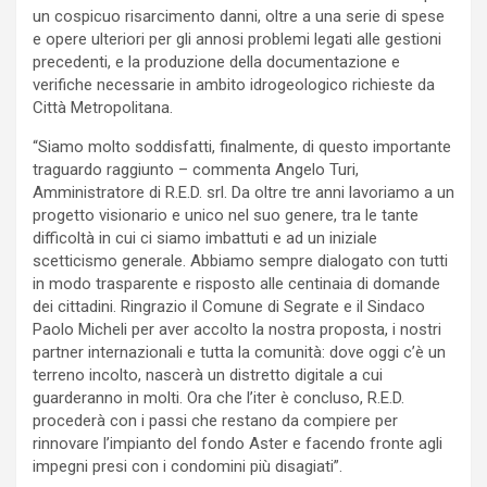
un cospicuo risarcimento danni, oltre a una serie di spese
e opere ulteriori per gli annosi problemi legati alle gestioni
precedenti, e la produzione della documentazione e
verifiche necessarie in ambito idrogeologico richieste da
Città Metropolitana.
“Siamo molto soddisfatti, finalmente, di questo importante
traguardo raggiunto – commenta Angelo Turi,
Amministratore di R.E.D. srl. Da oltre tre anni lavoriamo a un
progetto visionario e unico nel suo genere, tra le tante
difficoltà in cui ci siamo imbattuti e ad un iniziale
scetticismo generale. Abbiamo sempre dialogato con tutti
in modo trasparente e risposto alle centinaia di domande
dei cittadini. Ringrazio il Comune di Segrate e il Sindaco
Paolo Micheli per aver accolto la nostra proposta, i nostri
partner internazionali e tutta la comunità: dove oggi c’è un
terreno incolto, nascerà un distretto digitale a cui
guarderanno in molti. Ora che l’iter è concluso, R.E.D.
procederà con i passi che restano da compiere per
rinnovare l’impianto del fondo Aster e facendo fronte agli
impegni presi con i condomini più disagiati”.