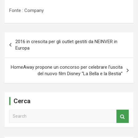
Fonte : Company
Navigazione
2016 in crescita per gli outlet gestiti da NEINVER in
articoli
Europa
HomeAway propone un concorso per celebrare l’uscita
del nuovo film Disney “La Bella e la Bestia”
Cerca
S
e
a
r