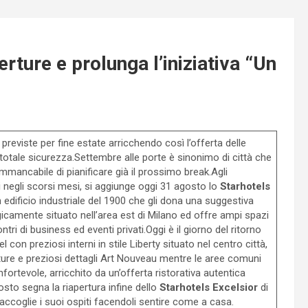
rture e prolunga l’iniziativa “Un
 previste per fine estate arricchendo così l’offerta delle
n totale sicurezza.Settembre alle porte è sinonimo di città che
immancabile di pianificare già il prossimo break.Agli
i negli scorsi mesi, si aggiunge oggi 31 agosto lo
Starhotels
n edificio industriale del 1900 che gli dona una suggestiva
icamente situato nell’area est di Milano ed offre ampi spazi
tri di business ed eventi privati.Oggi è il giorno del ritorno
 con preziosi interni in stile Liberty situato nel centro città,
re e preziosi dettagli Art Nouveau mentre le aree comuni
ortevole, arricchito da un’offerta ristorativa autentica
osto segna la riapertura infine dello
Starhotels Excelsior
di
accoglie i suoi ospiti facendoli sentire come a casa.