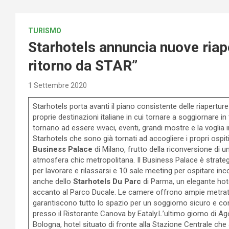
TURISMO
Starhotels annuncia nuove riape
ritorno da STAR”
1 Settembre 2020
Starhotels porta avanti il piano consistente delle riaperture
proprie destinazioni italiane in cui tornare a soggiornare i
tornano ad essere vivaci, eventi, grandi mostre e la voglia 
Starhotels che sono già tornati ad accogliere i propri ospit
Business Palace
di Milano, frutto della riconversione di u
atmosfera chic metropolitana. Il Business Palace è strateg
per lavorare e rilassarsi e 10 sale meeting per ospitare incon
anche dello
Starhotels Du Parc
di Parma, un elegante hotel
accanto al Parco Ducale. Le camere offrono ampie metratu
garantiscono tutto lo spazio per un soggiorno sicuro e conf
presso il Ristorante Canova by Eataly.L’ultimo giorno di Ag
Bologna, hotel situato di fronte alla Stazione Centrale che 