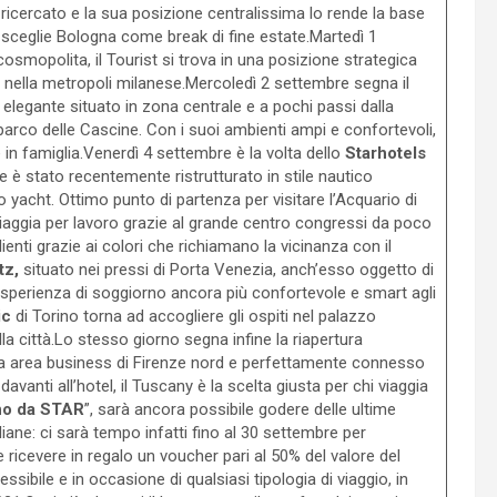
ricercato e la sua posizione centralissima lo rende la base
i sceglie Bologna come break di fine estate.Martedì 1
cosmopolita, il Tourist si trova in una posizione strategica
d nella metropoli milanese.Mercoledì 2 settembre segna il
l elegante situato in zona centrale e a pochi passi dalla
parco delle Cascine. Con i suoi ambienti ampi e confortevoli,
e in famiglia.Venerdì 4 settembre è la volta dello
Starhotels
he è stato recentemente ristrutturato in stile nautico
o yacht. Ottimo punto di partenza per visitare l’Acquario di
 viaggia per lavoro grazie al grande centro congressi da poco
ienti grazie ai colori che richiamano la vicinanza con il
tz,
situato nei pressi di Porta Venezia, anch’esso oggetto di
’esperienza di soggiorno ancora più confortevole e smart agli
ic
di Torino torna ad accogliere gli ospiti nel palazzo
a città.Lo stesso giorno segna infine la riapertura
na area business di Firenze nord e perfettamente connesso
avanti all’hotel, il Tuscany è la scelta giusta per chi viaggia
no da STAR
”, sarà ancora possibile godere delle ultime
liane: ci sarà tempo infatti fino al 30 settembre per
 ricevere in regalo un voucher pari al 50% del valore del
ssibile e in occasione di qualsiasi tipologia di viaggio, in