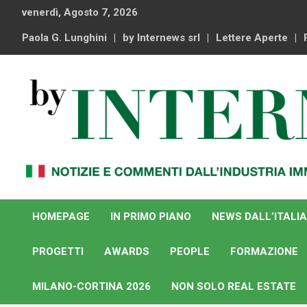
Skip
venerdì, Agosto 7, 2026
to
content
Paola G. Lunghini
by Internews srl
Lettere Aperte
Notizie e commenti dal industria immobiliare italiana e
By Internews
internazionale
HOMEPAGE
IN PRIMO PIANO
NEWS DALL’ITALIA
PROGETTI
AWARDS
PEOPLE
FORMAZIONE
MILANO-CORTINA 2026
NON SOLO REAL ESTATE