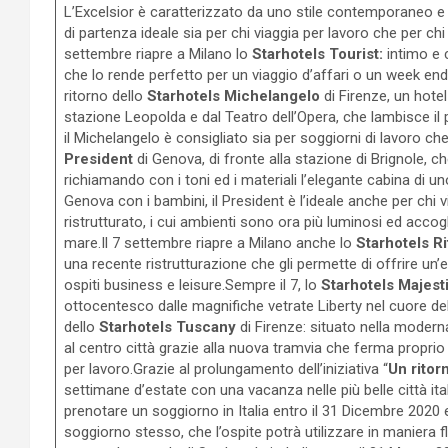
L’Excelsior è caratterizzato da uno stile contemporaneo e 
di partenza ideale sia per chi viaggia per lavoro che per ch
settembre riapre a Milano lo
Starhotels Tourist:
intimo e 
che lo rende perfetto per un viaggio d’affari o un week en
ritorno dello
Starhotels Michelangelo
di Firenze, un hote
stazione Leopolda e dal Teatro dell’Opera, che lambisce il 
il Michelangelo è consigliato sia per soggiorni di lavoro ch
President
di Genova, di fronte alla stazione di Brignole, c
richiamando con i toni ed i materiali l’elegante cabina di un
Genova con i bambini, il President è l’ideale anche per chi
ristrutturato, i cui ambienti sono ora più luminosi ed accogl
mare.Il 7 settembre riapre a Milano anche lo
Starhotels Ri
una recente ristrutturazione che gli permette di offrire un
ospiti business e leisure.Sempre il 7, lo
Starhotels
Majest
ottocentesco dalle magnifiche vetrate Liberty nel cuore dell
dello
Starhotels Tuscany
di Firenze: situato nella moder
al centro città grazie alla nuova tramvia che ferma proprio d
per lavoro.Grazie al prolungamento dell’iniziativa “
Un ritor
settimane d’estate con una vacanza nelle più belle città ita
prenotare un soggiorno in Italia entro il 31 Dicembre 2020 e
soggiorno stesso, che l’ospite potrà utilizzare in maniera fle