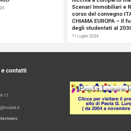
Scenari Immobiliari e R
024
corso del convegno IT
CHIAMA EUROPA – Il fu
degli studentati al 203
11 Luglio 2024
 e contatti
.
96 11
i@mclink.it
Internews: