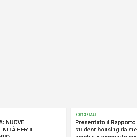
EDITORIALI
A: NUOVE
Presentato il Rapporto 
NITÀ PER IL
student housing da me
RIO
nicchia a comparto mat