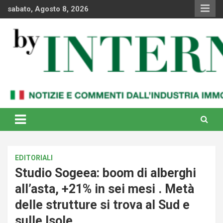
Skip
sabato, Agosto 8, 2026
to
content
Notizie e commenti dal industria immobiliare italiana e
By Internews
internazionale
EDITORIALI
Studio Sogeea: boom di alberghi
all’asta, +21% in sei mesi . Metà
delle strutture si trova al Sud e
sulle Isole