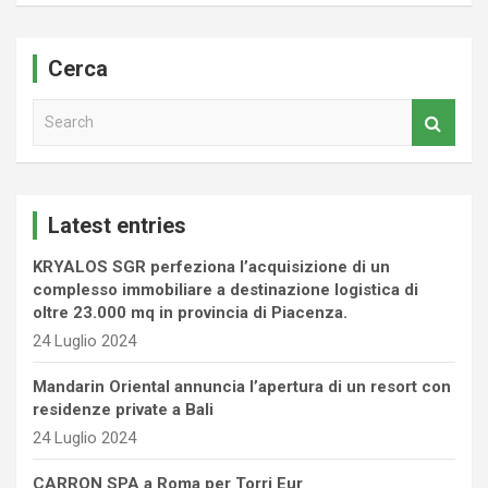
Cerca
S
e
a
r
c
Latest entries
h
KRYALOS SGR perfeziona l’acquisizione di un
complesso immobiliare a destinazione logistica di
oltre 23.000 mq in provincia di Piacenza.
24 Luglio 2024
Mandarin Oriental annuncia l’apertura di un resort con
residenze private a Bali
24 Luglio 2024
CARRON SPA a Roma per Torri Eur