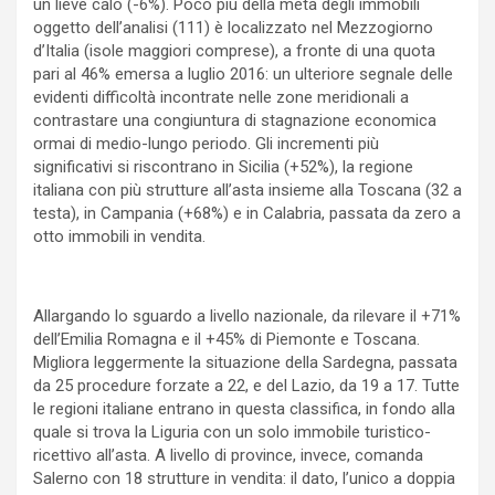
un lieve calo (-6%). Poco più della metà degli immobili
oggetto dell’analisi (111) è localizzato nel Mezzogiorno
d’Italia (isole maggiori comprese), a fronte di una quota
pari al 46% emersa a luglio 2016: un ulteriore segnale delle
evidenti difficoltà incontrate nelle zone meridionali a
contrastare una congiuntura di stagnazione economica
ormai di medio-lungo periodo. Gli incrementi più
significativi si riscontrano in Sicilia (+52%), la regione
italiana con più strutture all’asta insieme alla Toscana (32 a
testa), in Campania (+68%) e in Calabria, passata da zero a
otto immobili in vendita.
Allargando lo sguardo a livello nazionale, da rilevare il +71%
dell’Emilia Romagna e il +45% di Piemonte e Toscana.
Migliora leggermente la situazione della Sardegna, passata
da 25 procedure forzate a 22, e del Lazio, da 19 a 17. Tutte
le regioni italiane entrano in questa classifica, in fondo alla
quale si trova la Liguria con un solo immobile turistico-
ricettivo all’asta. A livello di province, invece, comanda
Salerno con 18 strutture in vendita: il dato, l’unico a doppia