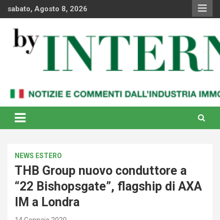
Skip
sabato, Agosto 8, 2026
to
content
Notizie e commenti dal industria immobiliare italiana e
By Internews
internazionale
NEWS ESTERO
THB Group nuovo conduttore a
“22 Bishopsgate”, flagship di AXA
IM a Londra