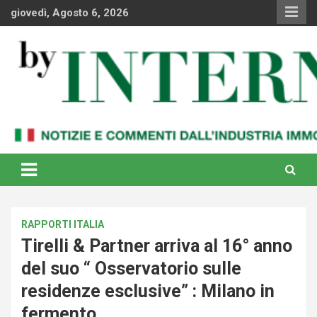
Skip
giovedì, Agosto 6, 2026
to
content
Notizie e commenti dal industria immobiliare italiana e
By Internews
internazionale
RAPPORTI ITALIA
Tirelli & Partner arriva al 16° anno
del suo “ Osservatorio sulle
residenze esclusive” : Milano in
fermento