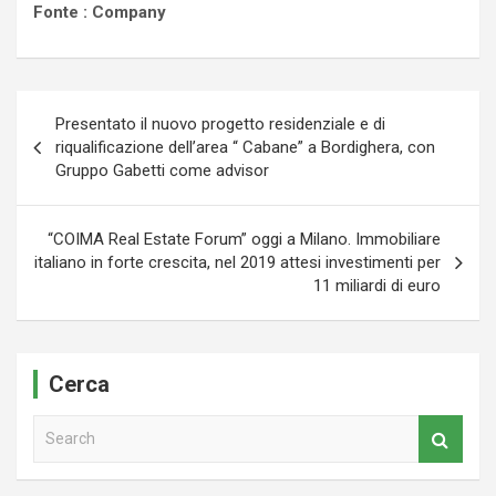
Fonte : Company
Navigazione
Presentato il nuovo progetto residenziale e di
articoli
riqualificazione dell’area “ Cabane” a Bordighera, con
Gruppo Gabetti come advisor
“COIMA Real Estate Forum” oggi a Milano. Immobiliare
italiano in forte crescita, nel 2019 attesi investimenti per
11 miliardi di euro
Cerca
S
e
a