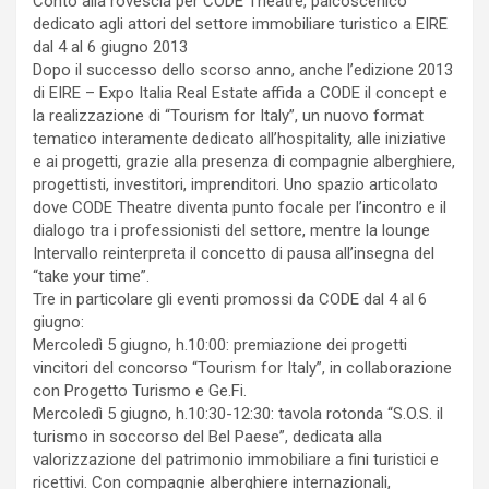
Conto alla rovescia per CODE Theatre,”palcoscenico”
dedicato agli attori del settore immobiliare turistico a EIRE
dal 4 al 6 giugno 2013
Dopo il successo dello scorso anno, anche l’edizione 2013
di EIRE – Expo Italia Real Estate affida a CODE il concept e
la realizzazione di “Tourism for Italy”, un nuovo format
tematico interamente dedicato all’hospitality, alle iniziative
e ai progetti, grazie alla presenza di compagnie alberghiere,
progettisti, investitori, imprenditori. Uno spazio articolato
dove CODE Theatre diventa punto focale per l’incontro e il
dialogo tra i professionisti del settore, mentre la lounge
Intervallo reinterpreta il concetto di pausa all’insegna del
“take your time”.
Tre in particolare gli eventi promossi da CODE dal 4 al 6
giugno:
Mercoledì 5 giugno, h.10:00: premiazione dei progetti
vincitori del concorso “Tourism for Italy”, in collaborazione
con Progetto Turismo e Ge.Fi.
Mercoledì 5 giugno, h.10:30-12:30: tavola rotonda “S.O.S. il
turismo in soccorso del Bel Paese”, dedicata alla
valorizzazione del patrimonio immobiliare a fini turistici e
ricettivi. Con compagnie alberghiere internazionali,