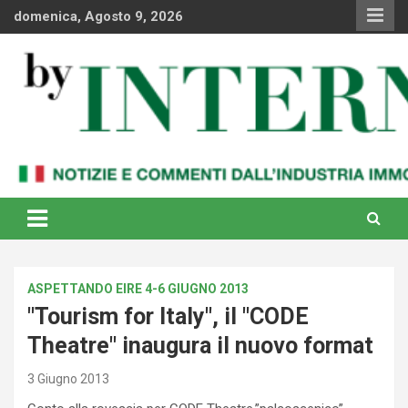
Skip
domenica, Agosto 9, 2026
to
content
Notizie e commenti dal industria immobiliare italiana e
By Internews
internazionale
ASPETTANDO EIRE 4-6 GIUGNO 2013
"Tourism for Italy", il "CODE
Theatre" inaugura il nuovo format
3 Giugno 2013