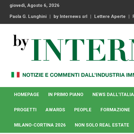
Skip
giovedì, Agosto 6, 2026
to
content
Paola G. Lunghini
by Internews srl
Lettere Aperte
Notizie e commenti dal industria immobiliare italiana e
By Internews
internazionale
HOMEPAGE
IN PRIMO PIANO
NEWS DALL’ITALIA
PROGETTI
AWARDS
PEOPLE
FORMAZIONE
MILANO-CORTINA 2026
NON SOLO REAL ESTATE