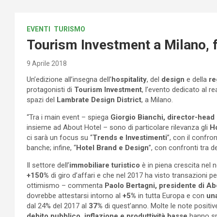
EVENTI
TURISMO
Tourism Investment a Milano, 
9 Aprile 2018
Un’edizione all’insegna dell’
hospitality
, del
design
e della
re
protagonisti di
Tourism Investment
, l’evento dedicato al r
spazi del
Lambrate Design District
, a Milano.
“Tra i main event – spiega
Giorgio Bianchi, director-head 
insieme ad About Hotel – sono di particolare rilevanza gli
Ho
ci sarà un focus su “
Trends e Investimenti
”, con il confron
banche; infine, “
Hotel Brand e Design
”, con confronti tra d
Il settore dell’
immobiliare turistico
è in piena crescita nel 
+150%
di giro d’affari e che nel 2017 ha visto transazioni per
ottimismo – commenta
Paolo Bertagni, presidente di A
dovrebbe attestarsi intorno al
+5%
in tutta Europa e con
una
dal 24% del 2017 al
37%
di quest’anno. Molte le note positiv
debito pubblico, inflazione e produttività basse
hanno s