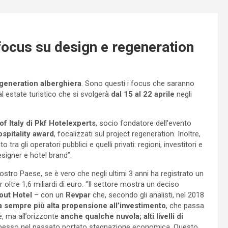
focus su design e regeneration
generation alberghiera
. Sono questi i focus che saranno
eal estate turistico che si svolgerà
dal 15 al 22 aprile
negli
of Italy di Pkf Hotelexperts
, socio fondatore dell’evento
spitality award
, focalizzati sul project regeneration. Inoltre,
to tra gli operatori pubblici e quelli privati: regioni, investitori e
esigner e hotel brand”.
nostro Paese, se è vero che negli ultimi 3 anni ha registrato un
 oltre 1,6 miliardi di euro. “Il settore mostra un deciso
bout Hotel
– con un
Revpar
che, secondo gli analisti, nel 2018
 sempre più alta propensione all’investimento
, che passa
e, ma all’orizzonte
anche qualche nuvola; alti livelli di
pesso nel passato portato stagnazione economica. Questo