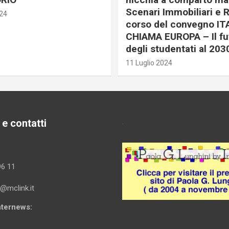
Scenari Immobiliari e R
024
corso del convegno IT
CHIAMA EUROPA – Il fu
degli studentati al 203
11 Luglio 2024
 e contatti
.
96 11
i@mclink.it
Internews: