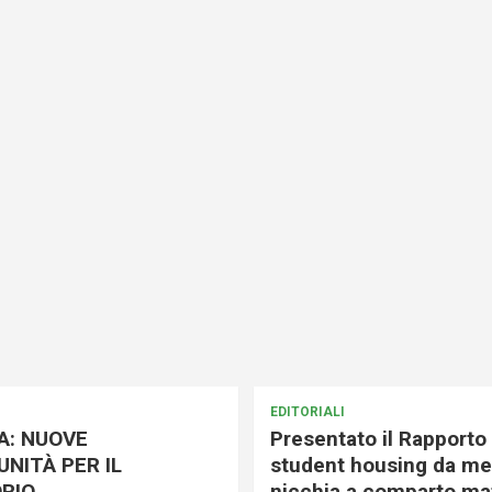
EDITORIALI
A: NUOVE
Presentato il Rapporto 
NITÀ PER IL
student housing da me
RIO
nicchia a comparto mat