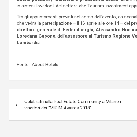
in sintesi l’overlook del settore che Tourism Investment app
Tra gli appuntamenti previsti nel corso dell’evento, da segnal
che vedrà la partecipazione – il 16 aprile alle ore 14 – del
pr
direttore generale di Federalberghi, Alessandro Nucar
Loredana Capone
, dell’
assessore al Turismo Regione V
Lombardia
.
Fonte : About Hotels
Navigazione
Celebrati nella Real Estate Community a Milano i
articoli
vincitori dei “MIPIM Awards 2018”