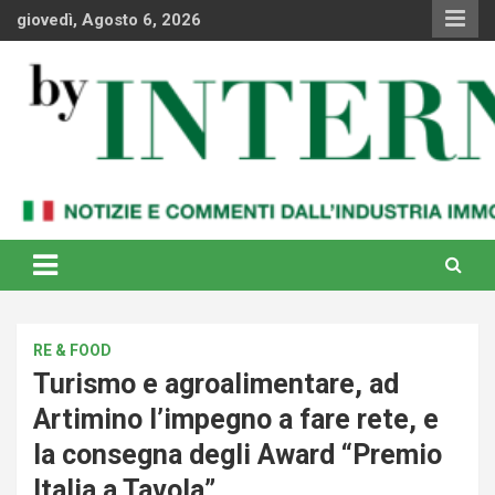
Skip
giovedì, Agosto 6, 2026
to
content
Notizie e commenti dal industria immobiliare italiana e
By Internews
internazionale
RE & FOOD
Turismo e agroalimentare, ad
Artimino l’impegno a fare rete, e
la consegna degli Award “Premio
Italia a Tavola”