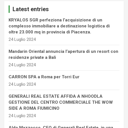
c
Latest entries
h
KRYALOS SGR perfeziona l’acquisizione di un
complesso immobiliare a destinazione logistica di
oltre 23.000 mq in provincia di Piacenza.
24 Luglio 2024
Mandarin Oriental annuncia l’apertura di un resort con
residenze private a Bali
24 Luglio 2024
CARRON SPA a Roma per Torri Eur
24 Luglio 2024
GENERALI REAL ESTATE AFFIDA A NHOODLA
GESTIONE DEL CENTRO COMMERCIALE THE WOW
SIDE A ROMA FIUMICINO
24 Luglio 2024
Aldo Mazzocco, CEO di Generali Real Estate, in una