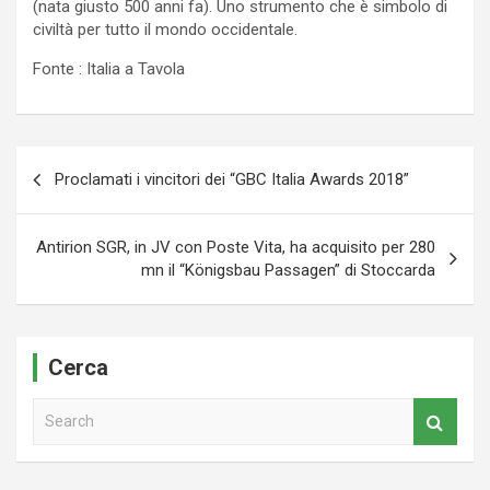
(nata giusto 500 anni fa). Uno strumento che è simbolo di
civiltà per tutto il mondo occidentale.
Fonte : Italia a Tavola
Navigazione
Proclamati i vincitori dei “GBC Italia Awards 2018”
articoli
Antirion SGR, in JV con Poste Vita, ha acquisito per 280
mn il “Königsbau Passagen” di Stoccarda
Cerca
S
e
a
r