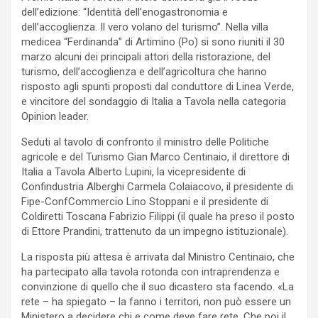
dell’edizione: “Identità dell’enogastronomia e
dell’accoglienza. Il vero volano del turismo”. Nella villa
medicea “Ferdinanda” di Artimino (Po) si sono riuniti il 30
marzo alcuni dei principali attori della ristorazione, del
turismo, dell’accoglienza e dell’agricoltura che hanno
risposto agli spunti proposti dal conduttore di Linea Verde,
e vincitore del sondaggio di Italia a Tavola nella categoria
Opinion leader.
Seduti al tavolo di confronto il ministro delle Politiche
agricole e del Turismo Gian Marco Centinaio, il direttore di
Italia a Tavola Alberto Lupini, la vicepresidente di
Confindustria Alberghi Carmela Colaiacovo, il presidente di
Fipe-ConfCommercio Lino Stoppani e il presidente di
Coldiretti Toscana Fabrizio Filippi (il quale ha preso il posto
di Ettore Prandini, trattenuto da un impegno istituzionale).
La risposta più attesa è arrivata dal Ministro Centinaio, che
ha partecipato alla tavola rotonda con intraprendenza e
convinzione di quello che il suo dicastero sta facendo. «La
rete – ha spiegato – la fanno i territori, non può essere un
Ministero a decidere chi e come deve fare rete. Che poi il