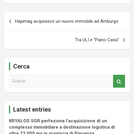
Navigazione
Hapimag acquisisce un nuovo immobile ad Amburgo
articoli
Tra ULI e "Piano Casa"
Cerca
S
e
a
r
c
Latest entries
h
KRYALOS SGR perfeziona l’acquisizione di un
complesso immobiliare a destinazione logistica di
oltre 23.000 mq in provincia di Piacenza.