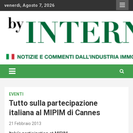
Skip
venerdì, Agosto 7, 2026
to
content
Notizie e commenti dal industria immobiliare italiana e
By Internews
internazionale
EVENTI
Tutto sulla partecipazione
italiana al MIPIM di Cannes
21 Febbraio 2013