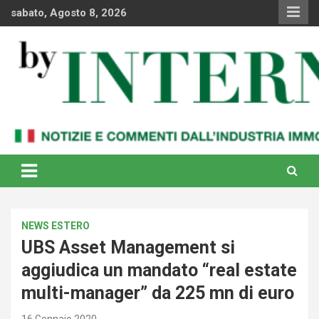
Skip
sabato, Agosto 8, 2026
to
content
Notizie e commenti dal industria immobiliare italiana e
By Internews
internazionale
NEWS ESTERO
UBS Asset Management si
aggiudica un mandato “real estate
multi-manager” da 225 mn di euro