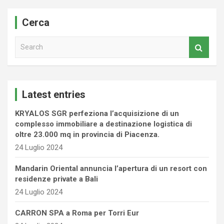
Cerca
S
e
a
r
c
Latest entries
h
KRYALOS SGR perfeziona l’acquisizione di un
complesso immobiliare a destinazione logistica di
oltre 23.000 mq in provincia di Piacenza.
24 Luglio 2024
Mandarin Oriental annuncia l’apertura di un resort con
residenze private a Bali
24 Luglio 2024
CARRON SPA a Roma per Torri Eur