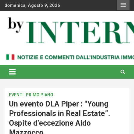
Skip
domenica, Agosto 9, 2026
to
content
Notizie e commenti dal industria immobiliare italiana e
By Internews
internazionale
EVENTI
PRIMO PIANO
Un evento DLA Piper : “Young
Professionals in Real Estate”.
Ospite d’eccezione Aldo
Mazzocco