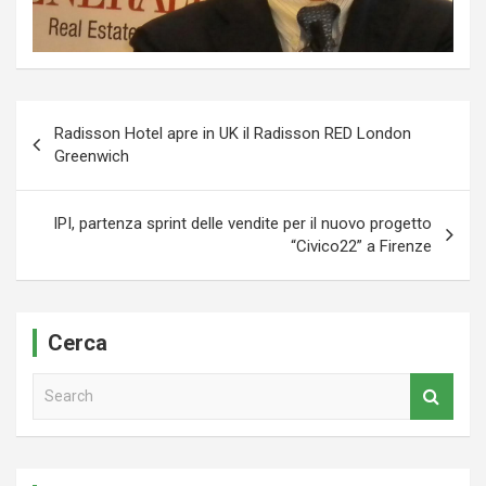
Navigazione
Radisson Hotel apre in UK il Radisson RED London
articoli
Greenwich
IPI, partenza sprint delle vendite per il nuovo progetto
“Civico22” a Firenze
Cerca
S
e
a
r
c