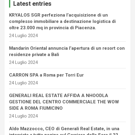
Latest entries
h
KRYALOS SGR perfeziona l’acquisizione di un
complesso immobiliare a destinazione logistica di
oltre 23.000 mq in provincia di Piacenza.
24 Luglio 2024
Mandarin Oriental annuncia l’apertura di un resort con
residenze private a Bali
24 Luglio 2024
CARRON SPA a Roma per Torri Eur
24 Luglio 2024
GENERALI REAL ESTATE AFFIDA A NHOODLA
GESTIONE DEL CENTRO COMMERCIALE THE WOW
SIDE A ROMA FIUMICINO
24 Luglio 2024
Aldo Mazzocco, CEO di Generali Real Estate, in una
intervista a tutta pagina sul Corriere della Sera il 22