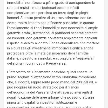
immobiliari non fossero più in grado di corrispondere le
rate dei mutui: i mutui ipotecari pesano infatti
complessivamente per circa un terzo degli impieghi
bancari. Si tratta peraltro di un provvedimento con un
costo molto limitato per le finanze pubbliche, in quanto
l’ampliamento ai fondi immobiliari non necessita di ampie
garanzie statali, trattandosi di patrimoni separati garantiti
da immobili con garanzie collaterali ampiamente capienti
rispetto al debito allocato. Senza dimenticare che mettere
in sicurezza gli investimenti immobiliari significa anche
proteggere oltre la metà del risparmio delle famiglie
italiane, investito in immobili, e scongiurare l’aggravarsi
della crisi in cui il nostro Paese versa.
L’intervento del Parlamento potrebbe quindi essere un
primo segnale di attenzione verso l’industria immobiliare
che, si ricorda, rappresenta poco meno del 20% del PIL e
può ricoprire un ruolo strategico per il rilancio
dell’economia del Paese anche attraverso interventi di
riqualificazione delle aree urbane, che possono attrarre
importanti capitali di investitori istituzionali e
rappresentano un volano per le nostre imprese edili e