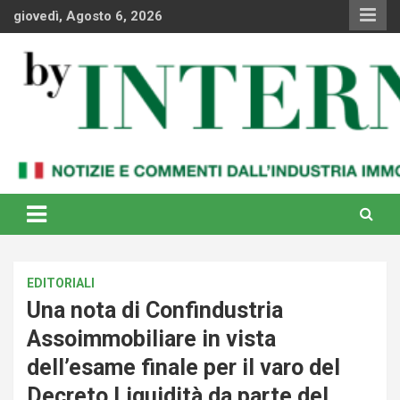
Skip
giovedì, Agosto 6, 2026
to
content
Notizie e commenti dal industria immobiliare italiana e
By Internews
internazionale
EDITORIALI
Una nota di Confindustria
Assoimmobiliare in vista
dell’esame finale per il varo del
Decreto Liquidità da parte del