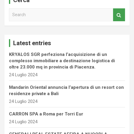
Cerca
S
e
a
r
c
Latest entries
h
KRYALOS SGR perfeziona l’acquisizione di un
complesso immobiliare a destinazione logistica di
oltre 23.000 mq in provincia di Piacenza.
24 Luglio 2024
Mandarin Oriental annuncia l’apertura di un resort con
residenze private a Bali
24 Luglio 2024
CARRON SPA a Roma per Torri Eur
24 Luglio 2024