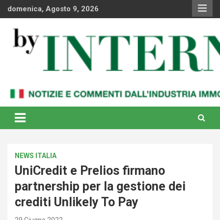
Skip
domenica, Agosto 9, 2026
to
content
Notizie e commenti dal industria immobiliare italiana e
By Internews
internazionale
NEWS ITALIA
UniCredit e Prelios firmano
partnership per la gestione dei
crediti Unlikely To Pay