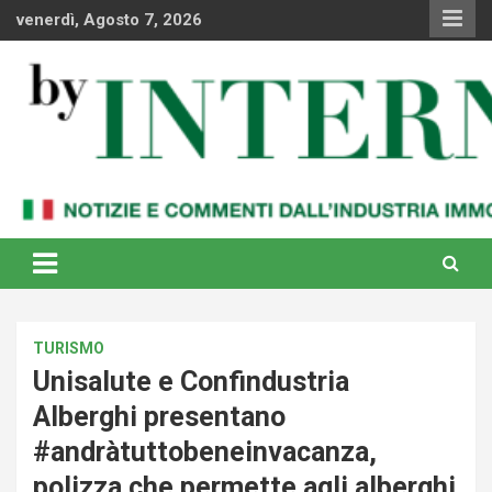
Skip
venerdì, Agosto 7, 2026
to
content
Notizie e commenti dal industria immobiliare italiana e
By Internews
internazionale
TURISMO
Unisalute e Confindustria
Alberghi presentano
#andràtuttobeneinvacanza,
polizza che permette agli alberghi