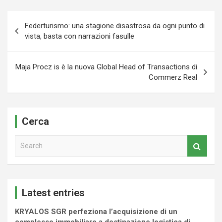
Navigazione
Federturismo: una stagione disastrosa da ogni punto di
articoli
vista, basta con narrazioni fasulle
Maja Procz is è la nuova Global Head of Transactions di
Commerz Real
Cerca
S
e
a
r
c
Latest entries
h
KRYALOS SGR perfeziona l’acquisizione di un