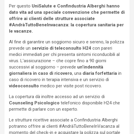
Per questo
UniSalute e Confindustria Alberghi hanno
dato vita ad una speciale convenzione che permette di
offrire ai clienti delle strutture associate
#AndràTuttoBeneInvacanza: la copertura sanitaria per
le vacanze.
Al fine di garantire un soggiorno sicuro e sereno, la polizza
prevede un
servizio di teleconsulto H24
con pareri
medici immediati per chi presenta sintomi riconducibili al
virus. L’assicurazione – che copre fino a 90 giorni
successivi al soggiorno – prevede
un’indennità
giornaliera in caso di ricovero
, una
diaria forfettaria
in
caso di ricovero in terapia intensiva e un servizio di
videoconsulto
medico per visite post ricovero.
La copertura dà inoltre accesso ad un servizio di
Counseling Psicologico
telefonico disponibile H24 che
permette di parlare con un esperto.
Le strutture ricettive associate a Confindustria Alberghi
potranno offrire ai clienti #AndràTuttoBeneInVacanza al
momento del check-in e acquistare la polizza sul portale