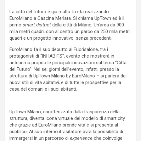
La città del futuro è già realtà: la sta realizzando
EuroMilano a Cascina Merlata. Si chiama UpTown ed è il
primo
smart district
della città di Milano. Un’area da 900
mila metri quadri, con al centro un parco da 250 mila metri
quadri e un progetto innovativo, senza precedenti.
EuroMilano fa il suo debutto al Fuorisalone, tra i
protagonisti di “INHABITS”, evento che mostrerà in
anteprima proprio le principali innovazioni sul tema “Città
del Futuro”. Nei sei giorni dell’evento, infatti, presso la
struttura di UpTown Milano by EuroMilano – si parlerà dei
nuovi stili di vita abitativi, e di tutte le prospettive per la
casa del domani e i suoi abitanti.
UpTown Milano, caratterizzata dalla trasparenza della
struttura, diventa icona virtuale del modello di smart city
che grazie ad EuroMilano prende vita e si presenta al
pubblico. Al suo interno il visitatore avrà la possibilità di
immergersi in un percorso di
experience
che coinvolge