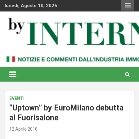
Skip
lunedì, Agosto 10, 2026
to
content
Notizie e commenti dal industria immobiliare italiana e
By Internews
internazionale
EVENTI
“Uptown” by EuroMilano debutta
al Fuorisalone
12 Aprile 2018