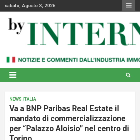
Skip
sabato, Agosto 8, 2026
to
content
Notizie e commenti dal industria immobiliare italiana e
By Internews
internazionale
NEWS ITALIA
Va a BNP Paribas Real Estate il
mandato di commercializzazione
per “Palazzo Aloisio” nel centro di
Torino