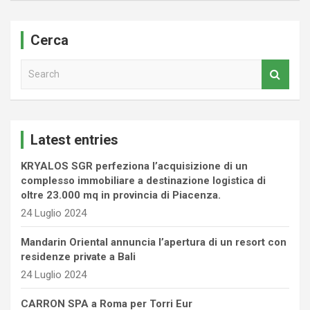
Cerca
S
e
a
r
c
Latest entries
h
KRYALOS SGR perfeziona l’acquisizione di un
complesso immobiliare a destinazione logistica di
oltre 23.000 mq in provincia di Piacenza.
24 Luglio 2024
Mandarin Oriental annuncia l’apertura di un resort con
residenze private a Bali
24 Luglio 2024
CARRON SPA a Roma per Torri Eur